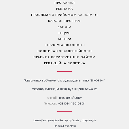
ПРО КАНАЛ
РЕКЛАМА
ПРОБЛЕМИ З ПРИЙОМОМ КАНАЛУ 1+1
КАТАЛОГ ПРОГРАМ
КАР’ЄРА
ВЕДУЧІ
АВТОРИ
СТРУКТУРА ВЛАСНОСТІ
ПОЛІТИКА КОНФІДЕНЦІЙНОСТІ
ПРАВИЛА КОРИСТУВАННЯ САЙТОМ
РЕДАКЦІЙНА ПОЛІТИКА
Товариство з обмеженою відповідальністю "ВІЖН 1+1"
Україна, 04080, м. Київ, вул. Кирилівська, 23
е-mail:
media@1plus1.tv
Телефон:
+38 044 490 01 01
Ідентифікатор медіа в Реєстрі суб’єктів у сфері медіа:
L10-01914, R10-01810