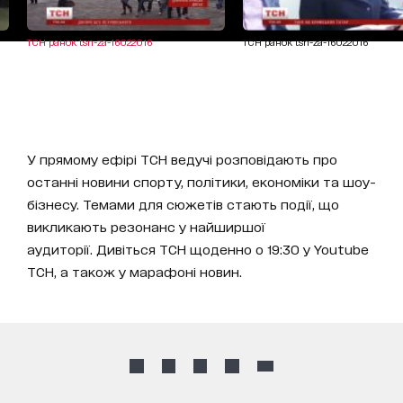
ТСН ранок tsn-za-16022016
ТСН ранок tsn-za-16022016
У прямому ефірі ТСН ведучі розповідають про
останні новини спорту, політики, економіки та шоу-
бізнесу. Темами для сюжетів стають події, що
викликають резонанс у найширшої
аудиторії. Дивіться ТСН щоденно о 19:30 у Youtube
ТСН, а також у марафоні новин.