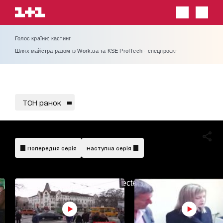
Голос країни: кастинг
Шлях майстра разом із Work.ua та KSE ProfTech - спецпроєкт
ТСН ранок
Попередня серія
Наступна серія
AdBlockDetected!