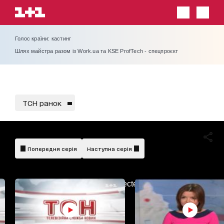
Голос країни: кастинг
Шлях майстра разом із Work.ua та KSE ProfTech - спецпроєкт
ТСН ранок
Попередня серія
Наступна серія
AdBlockDetected!