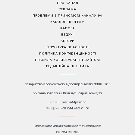
ПРО КАНАЛ
РЕКЛАМА
ПРОБЛЕМИ З ПРИЙОМОМ КАНАЛУ 1+1
КАТАЛОГ ПРОГРАМ
КАР’ЄРА
ВЕДУЧІ
АВТОРИ
СТРУКТУРА ВЛАСНОСТІ
ПОЛІТИКА КОНФІДЕНЦІЙНОСТІ
ПРАВИЛА КОРИСТУВАННЯ САЙТОМ
РЕДАКЦІЙНА ПОЛІТИКА
Товариство з обмеженою відповідальністю "ВІЖН 1+1"
Україна, 04080, м. Київ, вул. Кирилівська, 23
е-mail:
media@1plus1.tv
Телефон:
+38 044 490 01 01
Ідентифікатор медіа в Реєстрі суб’єктів у сфері медіа:
L10-01914, R10-01810