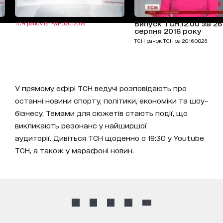
Випуск ТСН.12:00 за 26
ТСН ранок tsn-za-02012016
серпня 2016 року
ТСН ранок ТСН за 2016.08.26
У прямому ефірі ТСН ведучі розповідають про
останні новини спорту, політики, економіки та шоу-
бізнесу. Темами для сюжетів стають події, що
викликають резонанс у найширшої
аудиторії. Дивіться ТСН щоденно о 19:30 у Youtube
ТСН, а також у марафоні новин.