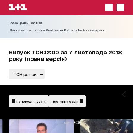
Голос країни: кастинг
Шлях майстра разом із Work.ua та KSE ProfTech - спецпроєкт
Випуск ТСН.12:00 за 7 листопада 2018
року (повна версія)
ТСН ранок
Попередня серія
Наступна серія
AdBlockDetected!