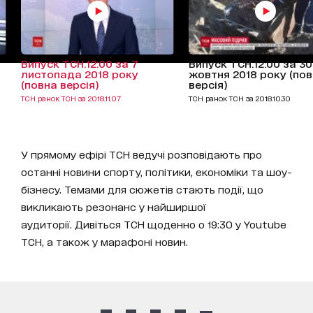
Випуск ТСН.12:00 за 7
Випуск ТСН.12:00 за 30
листопада 2018 року
жовтня 2018 року (по
(повна версія)
версія)
ТСН ранок ТСН за 2018.11.07
ТСН ранок ТСН за 2018.10.30
У прямому ефірі ТСН ведучі розповідають про
останні новини спорту, політики, економіки та шоу-
бізнесу. Темами для сюжетів стають події, що
викликають резонанс у найширшої
аудиторії. Дивіться ТСН щоденно о 19:30 у Youtube
ТСН, а також у марафоні новин.