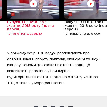
Випуск ТСН.12:00 за 10
Випуск ТСН.12:00 за 9
жовтня 2018 року (повна
жовтня 2018 року (по
версія)
версія)
ТСН ранок ТСН за 2018.10.10
ТСН ранок ТСН за 2018.10.09
У прямому ефірі ТСН ведучі розповідають про
останні новини спорту, політики, економіки та шоу-
бізнесу. Темами для сюжетів стають події, що
викликають резонанс у найширшої
аудиторії. Дивіться ТСН щоденно о 19:30 у Youtube
ТСН, а також у марафоні новин.