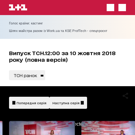
Голос країни: кастинг
Шлях майстра разом із Work.ua та KSE ProfTech - спецпроєкт
Випуск ТСН.12:00 за 10 жовтня 2018
року (повна версія)
ТСН ранок
Попередня серія
Наступна серія
AdBlockDetected!