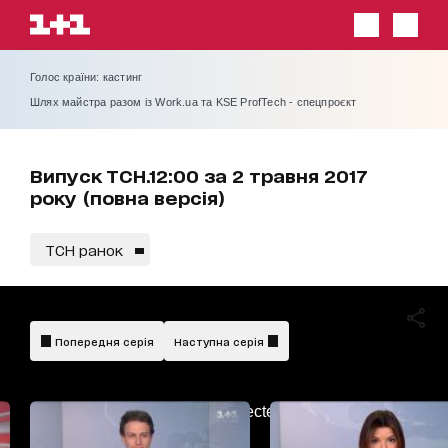
Голос країни: кастинг
Шлях майстра разом із Work.ua та KSE ProfTech - спецпроєкт
Випуск ТСН.12:00 за 2 травня 2017
року (повна версія)
ТСН ранок
Попередня серія
Наступна серія
AdBlockDetected!