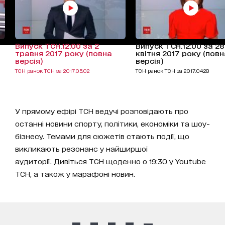
Випуск ТСН.12:00 за 2
Випуск ТСН.12:00 за 28
травня 2017 року (повна
квітня 2017 року (повн
версія)
версія)
ТСН ранок ТСН за 2017.05.02
ТСН ранок ТСН за 2017.04.28
У прямому ефірі ТСН ведучі розповідають про
останні новини спорту, політики, економіки та шоу-
бізнесу. Темами для сюжетів стають події, що
викликають резонанс у найширшої
аудиторії. Дивіться ТСН щоденно о 19:30 у Youtube
ТСН, а також у марафоні новин.