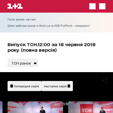
Голос країни: кастинг
Шлях майстра разом із Work.ua та KSE ProfTech - спецпроєкт
Випуск ТСН.12:00 за 18 червня 2018
року (повна версія)
ТСН ранок
Попередня серія
Наступна серія
AdBlockDetected!