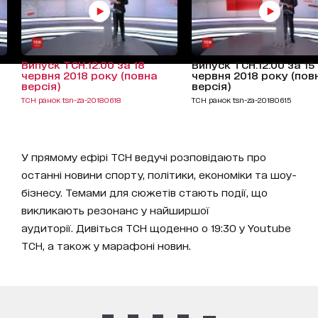
Випуск ТСН.12:00 за 18
Випуск ТСН.12:00 за 15
червня 2018 року (повна
червня 2018 року (пов
версія)
версія)
ТСН ранок tsn-za-20180618
ТСН ранок tsn-za-20180615
У прямому ефірі ТСН ведучі розповідають про
останні новини спорту, політики, економіки та шоу-
бізнесу. Темами для сюжетів стають події, що
викликають резонанс у найширшої
аудиторії. Дивіться ТСН щоденно о 19:30 у Youtube
ТСН, а також у марафоні новин.