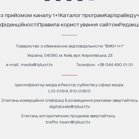
 з прийомом каналу 1+1
каталог програм
кар’єра
ведуч
нфіденційності
правила користування сайтом
редакц
Товариство з обмеженою відповідальністю "ВІЖН 1+1"
Україна, 04080, м. Київ, вул. Кирилівська, 23
е-mail:
media@1plus1.tv
Телефон:
+38 044 490 01 01
Ідентифікатор медіа в Реєстрі суб’єктів у сфері медіа:
L10-01914, R10-01810
З питань комерційної співпраці й розміщення реклами звертайтесь
digital.sale@1plus1.tv
З питань алгоритмічних продажів звертайтесь
traffic-team@1plus1.tv