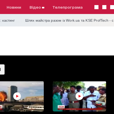
Новини
відео
телепрограма
: кастинг
Шлях майстра разом із Work.ua та KSE ProfTech - 