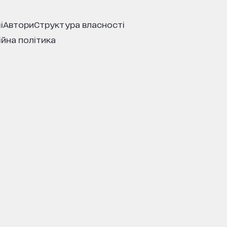
і
автори
структура власності
ійна політика