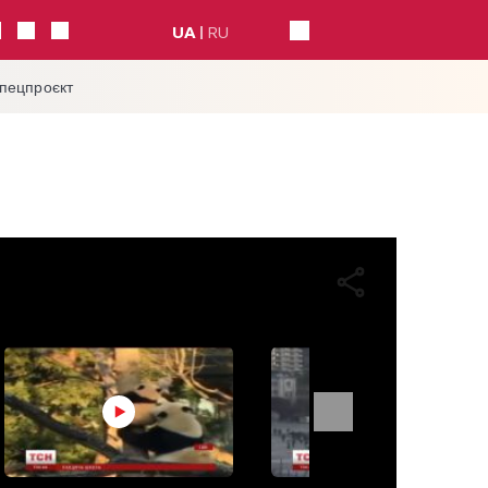
UA
RU
спецпроєкт