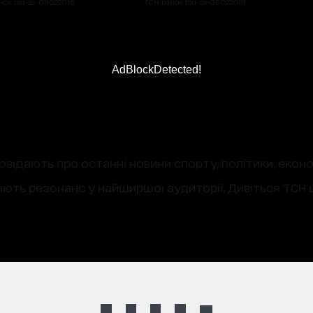
нок tsn-za-09022016
ТСН ранок tsn-za-09022016
AdBlockDetected!
овідають про останні новини спорту, політики, екон
ають резонанс у найширшої аудиторії. Дивіться ТСН щ