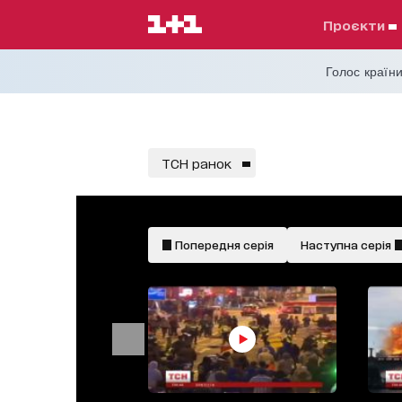
проєкти
Голос країни
ТСН ранок
Попередня серія
Наступна серія