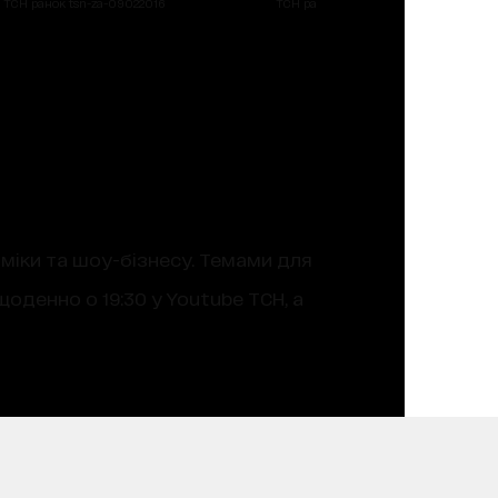
ТСН ранок tsn-za-09022016
ТСН ранок tsn-za-09022016
оміки та шоу-бізнесу. Темами для
оденно о 19:30 у Youtube ТСН, а