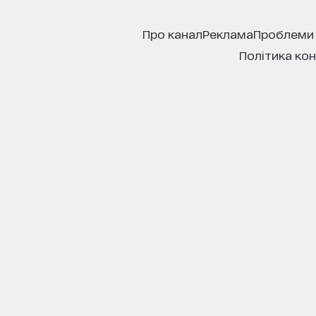
про канал
реклама
проблеми
політика ко