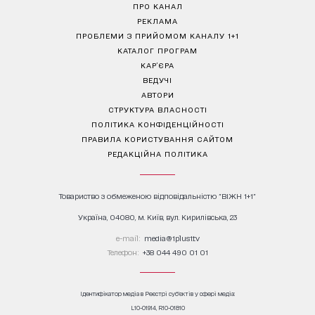
ПРО КАНАЛ
РЕКЛАМА
ПРОБЛЕМИ З ПРИЙОМОМ КАНАЛУ 1+1
КАТАЛОГ ПРОГРАМ
КАР’ЄРА
ВЕДУЧІ
АВТОРИ
СТРУКТУРА ВЛАСНОСТІ
ПОЛІТИКА КОНФІДЕНЦІЙНОСТІ
ПРАВИЛА КОРИСТУВАННЯ САЙТОМ
РЕДАКЦІЙНА ПОЛІТИКА
Товариство з обмеженою відповідальністю "ВІЖН 1+1"
Україна, 04080, м. Київ, вул. Кирилівська, 23
е-mail:
media@1plus1.tv
Телефон:
+38 044 490 01 01
Ідентифікатор медіа в Реєстрі суб’єктів у сфері медіа:
L10-01914, R10-01810