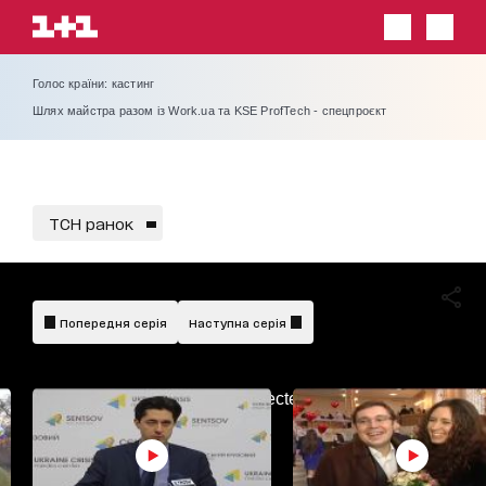
Голос країни: кастинг
Шлях майстра разом із Work.ua та KSE ProfTech - спецпроєкт
ТСН ранок
Попередня серія
Наступна серія
AdBlockDetected!