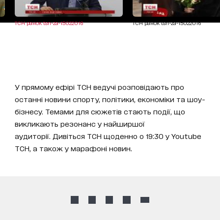
ТСН ранок tsn-za-15022016
ТСН ранок tsn-za-15022016
У прямому ефірі ТСН ведучі розповідають про
останні новини спорту, політики, економіки та шоу-
бізнесу. Темами для сюжетів стають події, що
викликають резонанс у найширшої
аудиторії. Дивіться ТСН щоденно о 19:30 у Youtube
ТСН, а також у марафоні новин.