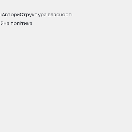
і
автори
структура власності
ійна політика