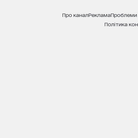
про канал
реклама
проблеми
політика ко