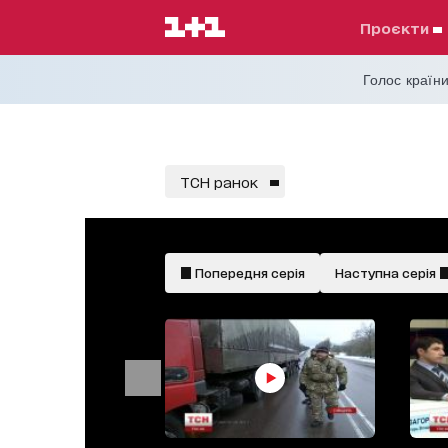
проєкти
Голос країни
ТСН ранок
Попередня серія
Наступна серія