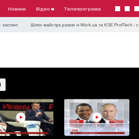
Новини
відео
телепрограма
: кастинг
Шлях майстра разом із Work.ua та KSE ProfTech - 