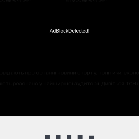
нок tsn-za-15022016
ТСН ранок tsn-za-15022016
AdBlockDetected!
овідають про останні новини спорту, політики, екон
ають резонанс у найширшої аудиторії. Дивіться ТСН щ