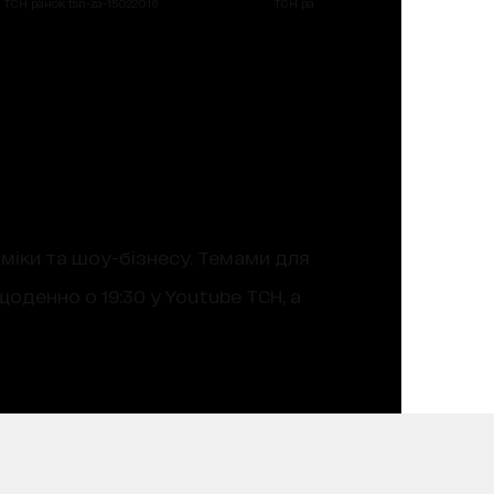
ТСН ранок tsn-za-15022016
ТСН ранок tsn-za-15022016
оміки та шоу-бізнесу. Темами для
оденно о 19:30 у Youtube ТСН, а