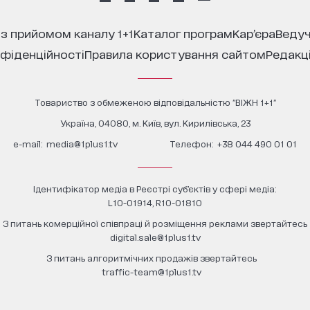
 з прийомом каналу 1+1
каталог програм
кар’єра
ведуч
нфіденційності
правила користування сайтом
редакц
Товариство з обмеженою відповідальністю "ВІЖН 1+1"
Україна, 04080, м. Київ, вул. Кирилівська, 23
е-mail:
media@1plus1.tv
Телефон:
+38 044 490 01 01
Ідентифікатор медіа в Реєстрі суб’єктів у сфері медіа:
L10-01914, R10-01810
З питань комерційної співпраці й розміщення реклами звертайтесь
digital.sale@1plus1.tv
З питань алгоритмічних продажів звертайтесь
traffic-team@1plus1.tv