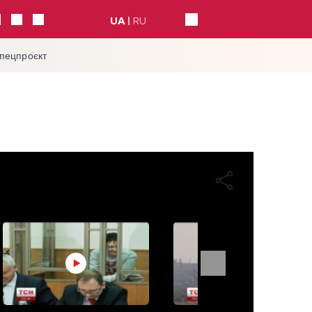
UA
RU
спецпроєкт