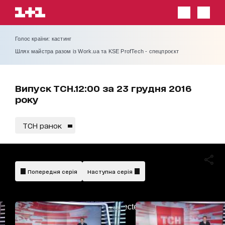
Голос країни: кастинг
Шлях майстра разом із Work.ua та KSE ProfTech - спецпроєкт
Випуск ТСН.12:00 за 23 грудня 2016
року
ТСН ранок
Попередня серія
Наступна серія
AdBlockDetected!