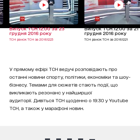
Випуск ТСН.12:00 за 23
Випуск ТСН.12:00 за 21
грудня 2016 року
грудня 2016 року
ТСН ранок ТСН за 2016.12.23
ТСН ранок ТСН за 2016.12.21
У прямому ефірі ТСН ведучі розповідають про
останні новини спорту, політики, економіки та шоу-
бізнесу. Темами для сюжетів стають події, що
викликають резонанс у найширшої
аудиторії. Дивіться ТСН щоденно о 19:30 у Youtube
ТСН, а також у марафоні новин.