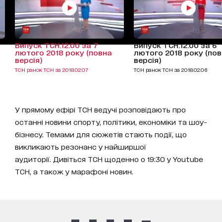
Випуск ТСН.12:00 за 7
Випуск ТСН.12:00 за 6
лютого 2018 року (повна
лютого 2018 року (по
версія)
версія)
ТСН ранок ТСН за 2018.02.07
ТСН ранок ТСН за 2018.02.06
У прямому ефірі ТСН ведучі розповідають про
останні новини спорту, політики, економіки та шоу-
бізнесу. Темами для сюжетів стають події, що
викликають резонанс у найширшої
аудиторії. Дивіться ТСН щоденно о 19:30 у Youtube
ТСН, а також у марафоні новин.