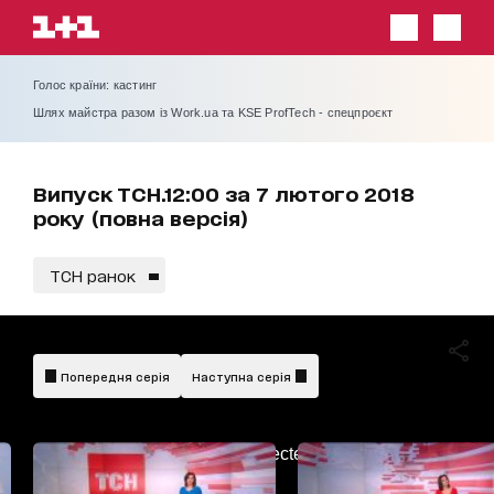
Голос країни: кастинг
Шлях майстра разом із Work.ua та KSE ProfTech - спецпроєкт
Випуск ТСН.12:00 за 7 лютого 2018
року (повна версія)
ТСН ранок
Попередня серія
Наступна серія
AdBlockDetected!