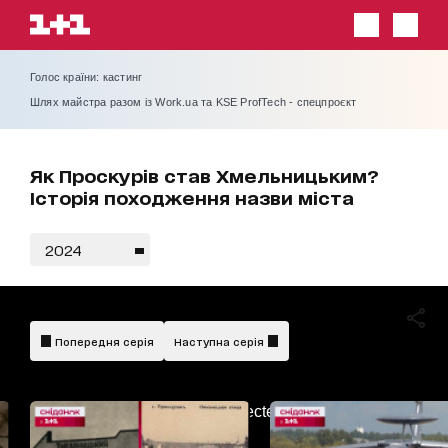
Голос країни: кастинг
Шлях майстра разом із Work.ua та KSE ProfTech - спецпроєкт
Як Проскурів став Хмельницьким?
Історія походження назви міста
2024
Попередня серія
Наступна серія
AdBlockDetected!