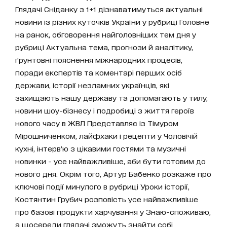
Глядачі Сніданку з 1+1 дізнаватимуться актуальні
новини із різних куточків України у рубриці Головне
на ранок, обговорення найголовніших тем дня у
рубриці Актуальна тема, прогнози й аналітику,
ґрунтовні пояснення міжнародних процесів,
поради експертів та коментарі перших осіб
держави, історії незламних українців, які
захищають нашу державу та допомагають у тилу,
новини шоу-бізнесу і подробиці з життя героїв
нового часу в ЖВЛ Представляє із Тімуром
Мірошниченком, лайфхаки і рецепти у Чоловічій
кухні, інтерв’ю з цікавими гостями та музичні
новинки - усе найважливіше, аби бути готовим до
нового дня. Окрім того, Артур Бабенко розкаже про
ключові події минулого в рубриці Уроки історії,
Костянтин Грубич розповість усе найважливіше
про базові продукти харчування у Знаю-споживаю,
а щосереди глядачі зможуть знайти собі