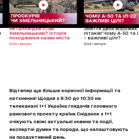
Як Проскурів став
Збиття двох ворожих
и
Хмельницьким? Історія
літаків! Чому А-50 та 
походження назви міста
– важливі цілі?
2024 1 випуск
2024 1 випуск
Відтепер ще більше корисної інформації та
натхнення! Щодня з 6:30 до 10:30 на
телеканалі 1+1 Україна глядачів головного
ранкового проєкту країни Сніданок з 1+1
очікують свіжі актуальні новини та події,
експертні думки та поради, що налаштовують
на продуктивний день.