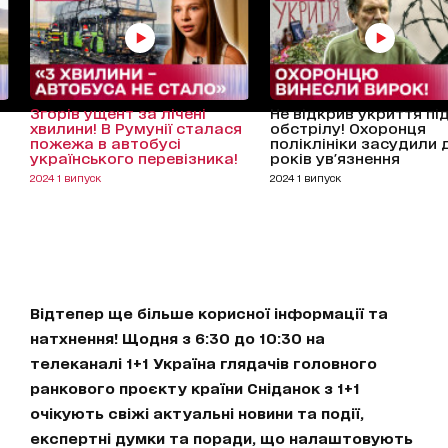
Згорів ущент за лічені
Не відкрив укриття пі
хвилини! В Румунії сталася
обстрілу! Охоронця
пожежа в автобусі
поліклініки засудили 
українського перевізника!
років ув'язнення
2024 1 випуск
2024 1 випуск
Відтепер ще більше корисної інформації та
натхнення! Щодня з 6:30 до 10:30 на
телеканалі 1+1 Україна глядачів головного
ранкового проєкту країни Сніданок з 1+1
очікують свіжі актуальні новини та події,
експертні думки та поради, що налаштовують