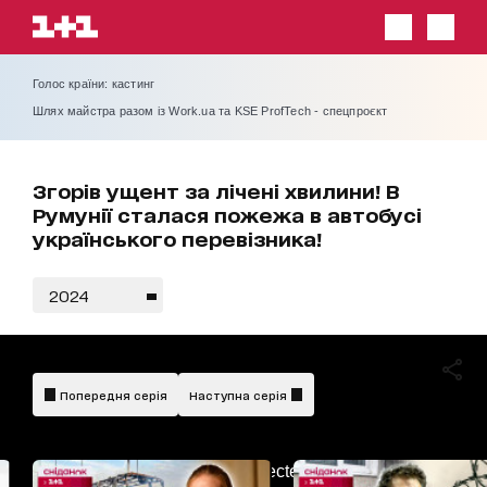
Голос країни: кастинг
Шлях майстра разом із Work.ua та KSE ProfTech - спецпроєкт
Згорів ущент за лічені хвилини! В
Румунії сталася пожежа в автобусі
українського перевізника!
2024
Попередня серія
Наступна серія
AdBlockDetected!