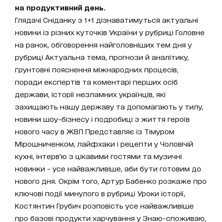
на продуктивний день.
Глядачі Сніданку з 1+1 дізнаватимуться актуальні
новини із різних куточків України у рубриці Головне
на ранок, обговорення найголовніших тем дня у
рубриці Актуальна тема, прогнози й аналітику,
ґрунтовні пояснення міжнародних процесів,
поради експертів та коментарі перших осіб
держави, історії незламних українців, які
захищають нашу державу та допомагають у тилу,
новини шоу-бізнесу і подробиці з життя героїв
нового часу в ЖВЛ Представляє із Тімуром
Мірошниченком, лайфхаки і рецепти у Чоловічій
кухні, інтерв’ю з цікавими гостями та музичні
новинки - усе найважливіше, аби бути готовим до
нового дня. Окрім того, Артур Бабенко розкаже про
ключові події минулого в рубриці Уроки історії,
Костянтин Грубич розповість усе найважливіше
про базові продукти харчування у Знаю-споживаю,