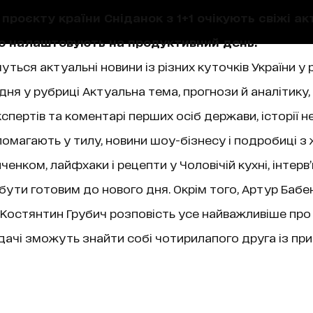
проєкту країни Сніданок з 1+1 очікують свіжі акт
що налаштовують на продуктивний день.
уться актуальні новини із різних куточків України у 
ня у рубриці Актуальна тема, прогнози й аналітику,
пертів та коментарі перших осіб держави, історії не
магають у тилу, новини шоу-бізнесу і подробиці з 
нком, лайфхаки і рецепти у Чоловічій кухні, інтерв
 бути готовим до нового дня. Окрім того, Артур Бабе
ї, Костянтин Грубич розповість усе найважливіше про
чі зможуть знайти собі чотирилапого друга із при