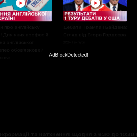
н про англійську
Дебати Трампа і Байдена:
! Для яких професій
Огляд від Єгора Гордєєва
ня англійської
2024 1 випуск
епер обов'язкове?
AdBlockDetected!
випуск
нформації та натхнення! Щодня з 6:30 до 10:30 