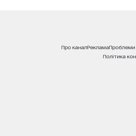
про канал
реклама
проблеми
політика ко