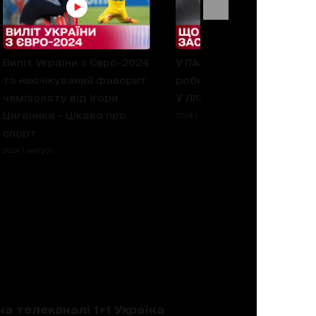
Виліт України з Євро-2024
У ПАСТЦІ ЛІФТА! Що
та неочікуваний фаворит
робити, якщо ЗАСТРЯГЛИ
чемпіонату від Ігоря
У ЛІФТІ?
Циганика – Цікаво про
2024 1 випуск
спорт
2024 1 випуск
на телеканалі 1+1 Україна