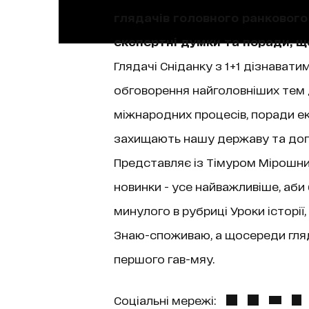
глядачів головного ранкового 
експертні думки та поради, 
Глядачі Сніданку з 1+1 дізнаватим
обговорення найголовніших тем д
міжнародних процесів, поради екс
захищають нашу державу та допо
Представляє із Тімуром Мірошниче
новинки - усе найважливіше, аби
минулого в рубриці Уроки історі
Знаю-споживаю, а щосереди гляда
першого гав-мяу.
Соціальні мережі: