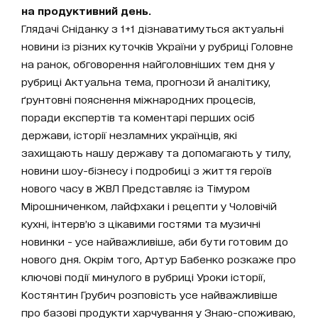
на продуктивний день.
Глядачі Сніданку з 1+1 дізнаватимуться актуальні
новини із різних куточків України у рубриці Головне
на ранок, обговорення найголовніших тем дня у
рубриці Актуальна тема, прогнози й аналітику,
ґрунтовні пояснення міжнародних процесів,
поради експертів та коментарі перших осіб
держави, історії незламних українців, які
захищають нашу державу та допомагають у тилу,
новини шоу-бізнесу і подробиці з життя героїв
нового часу в ЖВЛ Представляє із Тімуром
Мірошниченком, лайфхаки і рецепти у Чоловічій
кухні, інтерв’ю з цікавими гостями та музичні
новинки - усе найважливіше, аби бути готовим до
нового дня. Окрім того, Артур Бабенко розкаже про
ключові події минулого в рубриці Уроки історії,
Костянтин Грубич розповість усе найважливіше
про базові продукти харчування у Знаю-споживаю,