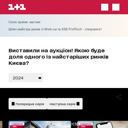
Голос країни: кастинг
Шлях майстра разом із Work.ua та KSE ProfTech - спецпроєкт
Виставили на аукціон! Якою буде
доля одного із найстаріших ринків
Києва?
2024
Попередня серія
Наступна серія
AdBlockDetected!