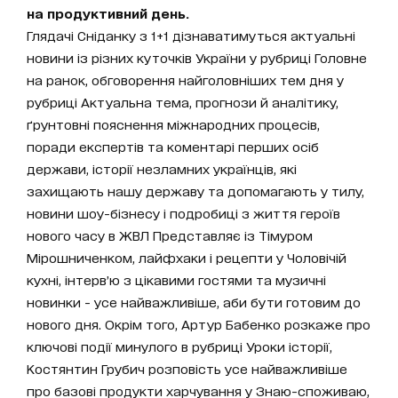
на продуктивний день.
Глядачі Сніданку з 1+1 дізнаватимуться актуальні
новини із різних куточків України у рубриці Головне
на ранок, обговорення найголовніших тем дня у
рубриці Актуальна тема, прогнози й аналітику,
ґрунтовні пояснення міжнародних процесів,
поради експертів та коментарі перших осіб
держави, історії незламних українців, які
захищають нашу державу та допомагають у тилу,
новини шоу-бізнесу і подробиці з життя героїв
нового часу в ЖВЛ Представляє із Тімуром
Мірошниченком, лайфхаки і рецепти у Чоловічій
кухні, інтерв’ю з цікавими гостями та музичні
новинки - усе найважливіше, аби бути готовим до
нового дня. Окрім того, Артур Бабенко розкаже про
ключові події минулого в рубриці Уроки історії,
Костянтин Грубич розповість усе найважливіше
про базові продукти харчування у Знаю-споживаю,