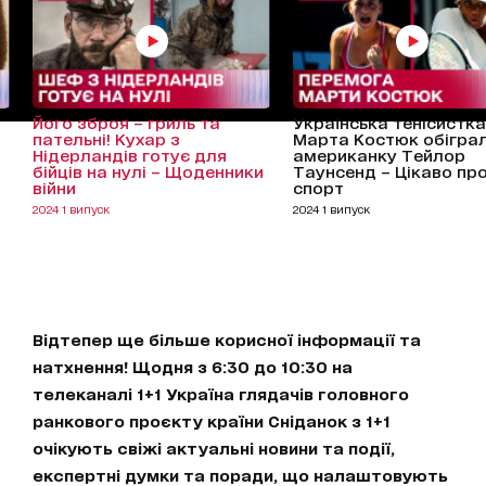
Його зброя – гриль та
Українська тенісистка
пательні! Кухар з
Марта Костюк обігра
Нідерландів готує для
американку Тейлор
бійців на нулі – Щоденники
Таунсенд – Цікаво пр
війни
спорт
2024 1 випуск
2024 1 випуск
Відтепер ще більше корисної інформації та
натхнення! Щодня з 6:30 до 10:30 на
телеканалі 1+1 Україна глядачів головного
ранкового проєкту країни Сніданок з 1+1
очікують свіжі актуальні новини та події,
експертні думки та поради, що налаштовують