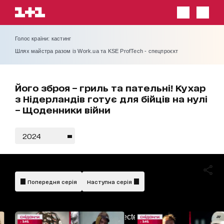
Голос країни: кастинг
Шлях майстра разом із Work.ua та KSE ProfTech - спецпроєкт
Його зброя – гриль та пательні! Кухар
з Нідерландів готує для бійців на нулі
– Щоденники війни
2024
Попередня серія
Наступна серія
AdBlockDetected!