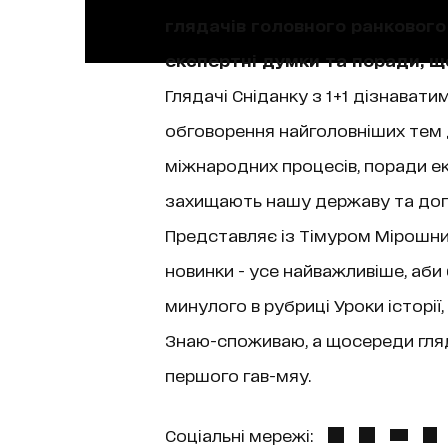
глядачів головного ранкового 
експертні думки та поради, 
Глядачі Сніданку з 1+1 дізнаватим
обговорення найголовніших тем д
міжнародних процесів, поради екс
захищають нашу державу та допо
Представляє із Тімуром Мірошниче
новинки - усе найважливіше, аби
минулого в рубриці Уроки історі
Знаю-споживаю, а щосереди гляда
першого гав-мяу.
Соціальні мережі: