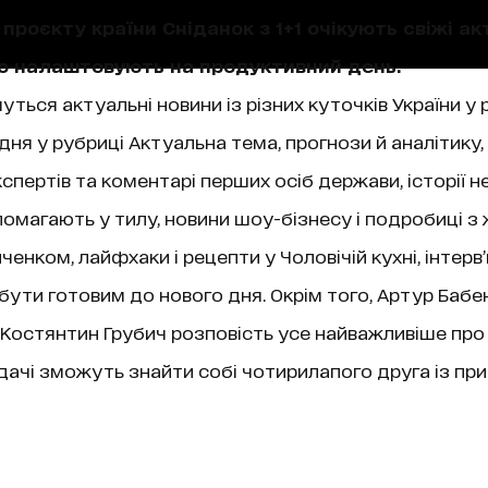
проєкту країни Сніданок з 1+1 очікують свіжі акт
що налаштовують на продуктивний день.
уться актуальні новини із різних куточків України у 
ня у рубриці Актуальна тема, прогнози й аналітику,
пертів та коментарі перших осіб держави, історії не
магають у тилу, новини шоу-бізнесу і подробиці з 
нком, лайфхаки і рецепти у Чоловічій кухні, інтерв
 бути готовим до нового дня. Окрім того, Артур Бабе
ї, Костянтин Грубич розповість усе найважливіше про
чі зможуть знайти собі чотирилапого друга із при