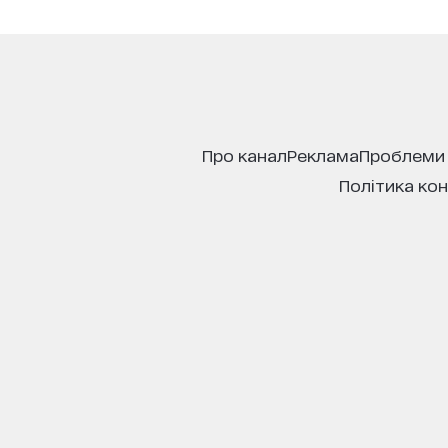
про канал
реклама
проблеми
політика ко