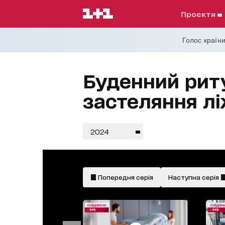
проєкти
Голос країни
Буденний риту
застеляння л
2024
Попередня серія
Наступна серія