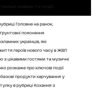
уальні новини та події,
рубриці Головне на ранок,
 ґрунтовні пояснення
зламних українців, які
життя героїв нового часу в ЖВЛ
’ю з цікавими гостями та музичні
нко розкаже про ключові події
 базові продукти харчування у
тулку в рубриці Кохання з