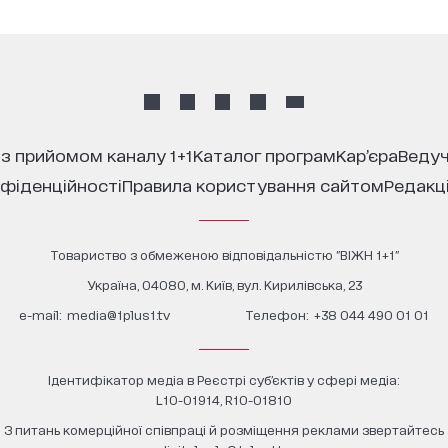
 з прийомом каналу 1+1
каталог програм
кар’єра
ведуч
нфіденційності
правила користування сайтом
редакц
Товариство з обмеженою відповідальністю "ВІЖН 1+1"
Україна, 04080, м. Київ, вул. Кирилівська, 23
е-mail:
media@1plus1.tv
Телефон:
+38 044 490 01 01
Ідентифікатор медіа в Реєстрі суб’єктів у сфері медіа:
L10-01914, R10-01810
З питань комерційної співпраці й розміщення реклами звертайтесь