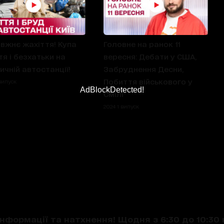
вжнє жахіття! Купа
Головне на ранок 11
тя і безхатьки на
вересня: Дебати у США,
ичній автостанції!
Забруднення Десни,
Побиття військового у
випуск
AdBlockDetected!
Смілі
2024 1 випуск
нформації та натхнення! Щодня з 6:30 до 10:30 