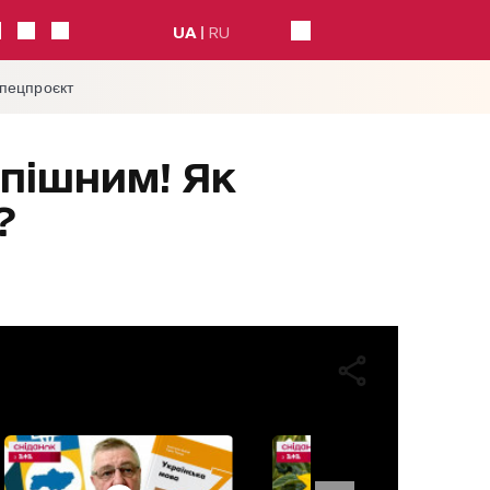
UA
RU
спецпроєкт
спішним! Як
?