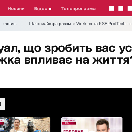
Новини
відео
телепрограма
: кастинг
Шлях майстра разом із Work.ua та KSE ProfTech - 
ал, що зробить вас у
іжка впливає на життя