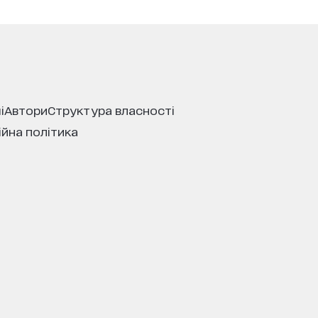
і
автори
структура власності
ійна політика