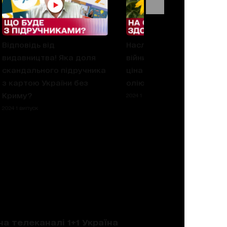
Відповідь від
Наслідки неврожаю та
видавництва! Яка доля
війни: на скільки зросте
скандального підручника
ціна на соняшникову
з картою України без
олію?
Криму?
2024 1 випуск
2024 1 випуск
на телеканалі 1+1 Україна