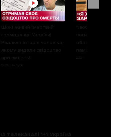
Шок! Живий "мертвий"
"Любов мене рятує": Мат
громадянин України!
загиблої Лізи з Вінниці
Реальна історія чоловіка,
облаштувала квартиру 
якому видали свідоцтво
пам'ять про донечку!
про смерть!
2024 1 випуск
2024 1 випуск
на телеканалі 1+1 Україна