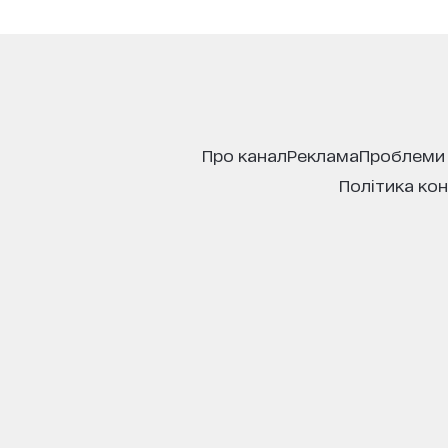
про канал
реклама
проблеми
політика ко