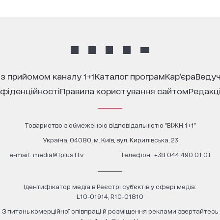
 з прийомом каналу 1+1
каталог програм
кар’єра
ведуч
нфіденційності
правила користування сайтом
редакц
Товариство з обмеженою відповідальністю "ВІЖН 1+1"
Україна, 04080, м. Київ, вул. Кирилівська, 23
е-mail:
media@1plus1.tv
Телефон:
+38 044 490 01 01
Ідентифікатор медіа в Реєстрі суб’єктів у сфері медіа:
L10-01914, R10-01810
З питань комерційної співпраці й розміщення реклами звертайтесь