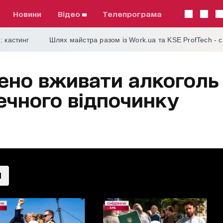
Новини
відео
телепрограма
: кастинг
Шлях майстра разом із Work.ua та KSE ProfTech - 
ено вживати алкоголь 
ечного відпочинку