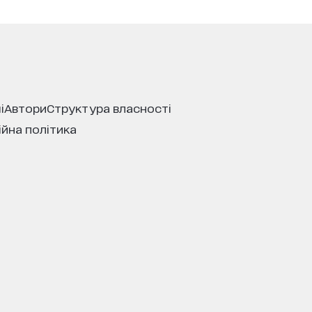
і
автори
структура власності
ійна політика