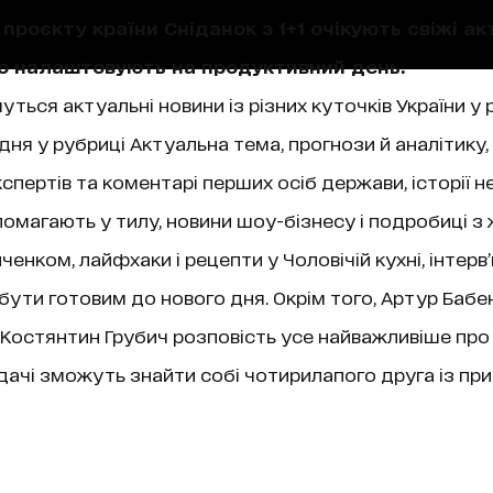
проєкту країни Сніданок з 1+1 очікують свіжі акт
що налаштовують на продуктивний день.
уться актуальні новини із різних куточків України у 
ня у рубриці Актуальна тема, прогнози й аналітику,
пертів та коментарі перших осіб держави, історії не
магають у тилу, новини шоу-бізнесу і подробиці з 
нком, лайфхаки і рецепти у Чоловічій кухні, інтерв
 бути готовим до нового дня. Окрім того, Артур Бабе
ї, Костянтин Грубич розповість усе найважливіше про
чі зможуть знайти собі чотирилапого друга із при