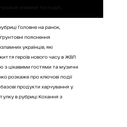
уальні новини та події,
рубриці Головне на ранок,
 ґрунтовні пояснення
зламних українців, які
життя героїв нового часу в ЖВЛ
’ю з цікавими гостями та музичні
нко розкаже про ключові події
 базові продукти харчування у
тулку в рубриці Кохання з