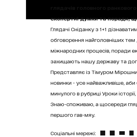
глядачів головного ранкового 
експертні думки та поради, 
Глядачі Сніданку з 1+1 дізнаватим
обговорення найголовніших тем д
міжнародних процесів, поради екс
захищають нашу державу та допо
Представляє із Тімуром Мірошниче
новинки - усе найважливіше, аби
минулого в рубриці Уроки історі
Знаю-споживаю, а щосереди гляда
першого гав-мяу.
Соціальні мережі: