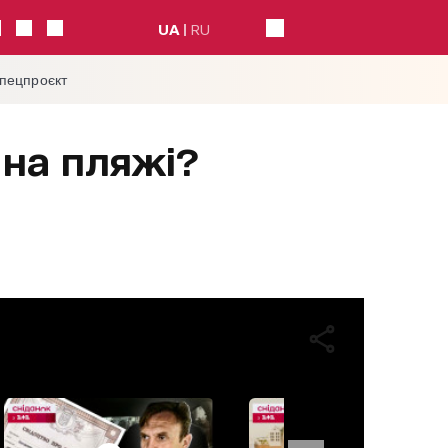
UA
RU
спецпроєкт
на пляжі?