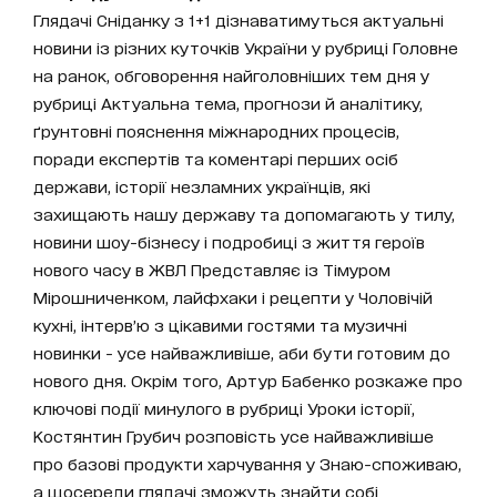
Глядачі Сніданку з 1+1 дізнаватимуться актуальні
новини із різних куточків України у рубриці Головне
на ранок, обговорення найголовніших тем дня у
рубриці Актуальна тема, прогнози й аналітику,
ґрунтовні пояснення міжнародних процесів,
поради експертів та коментарі перших осіб
держави, історії незламних українців, які
захищають нашу державу та допомагають у тилу,
новини шоу-бізнесу і подробиці з життя героїв
нового часу в ЖВЛ Представляє із Тімуром
Мірошниченком, лайфхаки і рецепти у Чоловічій
кухні, інтерв’ю з цікавими гостями та музичні
новинки - усе найважливіше, аби бути готовим до
нового дня. Окрім того, Артур Бабенко розкаже про
ключові події минулого в рубриці Уроки історії,
Костянтин Грубич розповість усе найважливіше
про базові продукти харчування у Знаю-споживаю,
а щосереди глядачі зможуть знайти собі