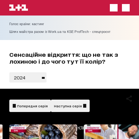
Голос країни: кастинг
Шлях майстра разом із Work.ua та KSE ProfTech - спецпроєкт
Сенсаційне відкриття: що не так з
лохиною і до чого тут її колір?
2024
Попередня серія
Наступна серія
AdBlockDetected!