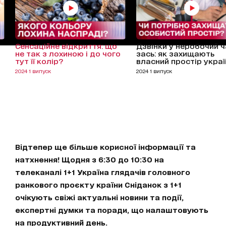
Сенсаційне відкриття: що
Дзвінки у неробочий ч
не так з лохиною і до чого
зась: як захищають
тут її колір?
власний простір украї
2024 1 випуск
2024 1 випуск
Відтепер ще більше корисної інформації та
натхнення! Щодня з 6:30 до 10:30 на
телеканалі 1+1 Україна глядачів головного
ранкового проєкту країни Сніданок з 1+1
очікують свіжі актуальні новини та події,
експертні думки та поради, що налаштовують
на продуктивний день.