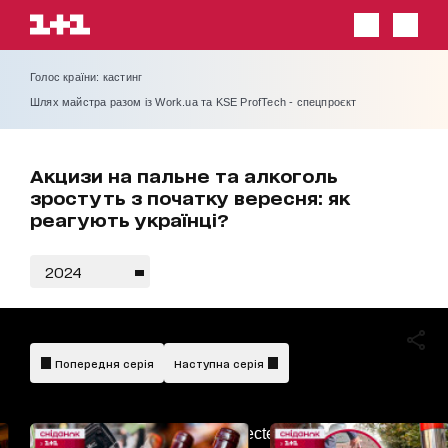
Голос країни: кастинг
Шлях майстра разом із Work.ua та KSE ProfTech - спецпроєкт
Акцизи на пальне та алкоголь
зростуть з початку вересня: як
реагують українці?
2024
Попередня серія
Наступна серія
AdBlockDetected!