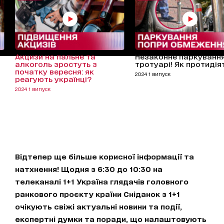
Акцизи на пальне та
Незаконне паркування
алкоголь зростуть з
тротуарі! Як протидія
початку вересня: як
2024 1 випуск
реагують українці?
2024 1 випуск
Відтепер ще більше корисної інформації та
натхнення! Щодня з 6:30 до 10:30 на
телеканалі 1+1 Україна глядачів головного
ранкового проєкту країни Сніданок з 1+1
очікують свіжі актуальні новини та події,
експертні думки та поради, що налаштовують