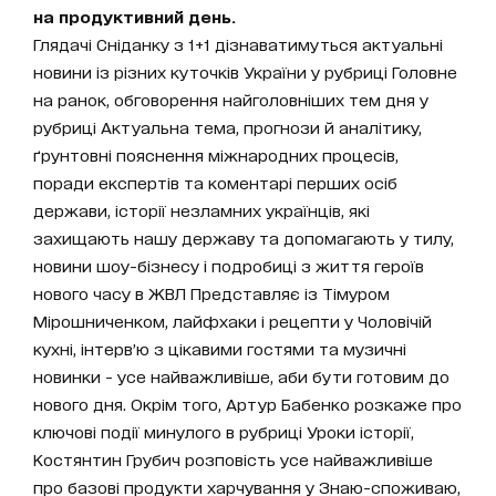
на продуктивний день.
Глядачі Сніданку з 1+1 дізнаватимуться актуальні
новини із різних куточків України у рубриці Головне
на ранок, обговорення найголовніших тем дня у
рубриці Актуальна тема, прогнози й аналітику,
ґрунтовні пояснення міжнародних процесів,
поради експертів та коментарі перших осіб
держави, історії незламних українців, які
захищають нашу державу та допомагають у тилу,
новини шоу-бізнесу і подробиці з життя героїв
нового часу в ЖВЛ Представляє із Тімуром
Мірошниченком, лайфхаки і рецепти у Чоловічій
кухні, інтерв’ю з цікавими гостями та музичні
новинки - усе найважливіше, аби бути готовим до
нового дня. Окрім того, Артур Бабенко розкаже про
ключові події минулого в рубриці Уроки історії,
Костянтин Грубич розповість усе найважливіше
про базові продукти харчування у Знаю-споживаю,