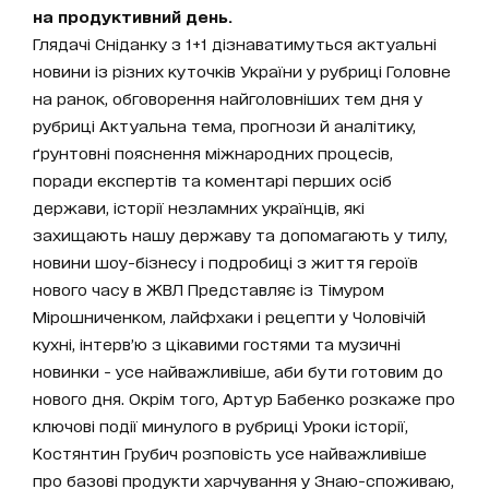
на продуктивний день.
Глядачі Сніданку з 1+1 дізнаватимуться актуальні
новини із різних куточків України у рубриці Головне
на ранок, обговорення найголовніших тем дня у
рубриці Актуальна тема, прогнози й аналітику,
ґрунтовні пояснення міжнародних процесів,
поради експертів та коментарі перших осіб
держави, історії незламних українців, які
захищають нашу державу та допомагають у тилу,
новини шоу-бізнесу і подробиці з життя героїв
нового часу в ЖВЛ Представляє із Тімуром
Мірошниченком, лайфхаки і рецепти у Чоловічій
кухні, інтерв’ю з цікавими гостями та музичні
новинки - усе найважливіше, аби бути готовим до
нового дня. Окрім того, Артур Бабенко розкаже про
ключові події минулого в рубриці Уроки історії,
Костянтин Грубич розповість усе найважливіше
про базові продукти харчування у Знаю-споживаю,