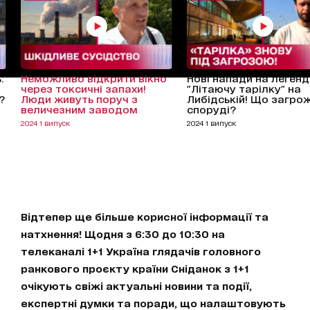
:
Неможливо відкрити вікно
Нові напади на леген
через токсичні запахи!
"Літаючу тарілку" на
?
Люди живуть поруч з
Либідській! Що загро
величезним заводом
споруді?
2024 1 випуск
2024 1 випуск
Відтепер ще більше корисної інформації та
натхнення! Щодня з 6:30 до 10:30 на
телеканалі 1+1 Україна глядачів головного
ранкового проєкту країни Сніданок з 1+1
очікують свіжі актуальні новини та події,
експертні думки та поради, що налаштовують