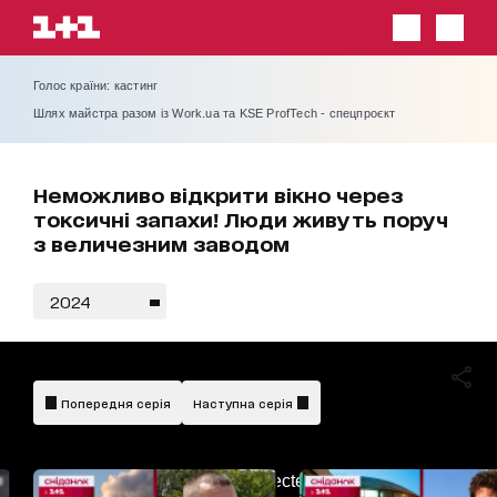
Голос країни: кастинг
Шлях майстра разом із Work.ua та KSE ProfTech - спецпроєкт
Неможливо відкрити вікно через
токсичні запахи! Люди живуть поруч
з величезним заводом
2024
Попередня серія
Наступна серія
AdBlockDetected!