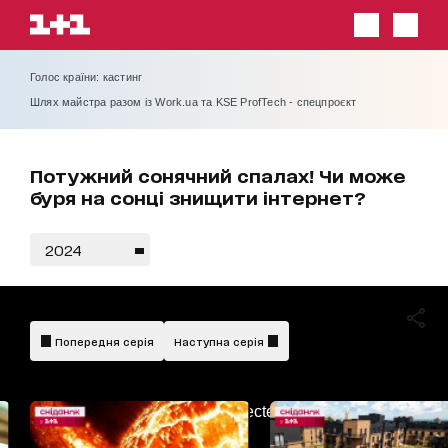
Голос країни: кастинг
Шлях майстра разом із Work.ua та KSE ProfTech - спецпроєкт
Потужний сонячний спалах! Чи може
буря на сонці знищити інтернет?
2024
Попередня серія
Наступна серія
AdBlockDetected!