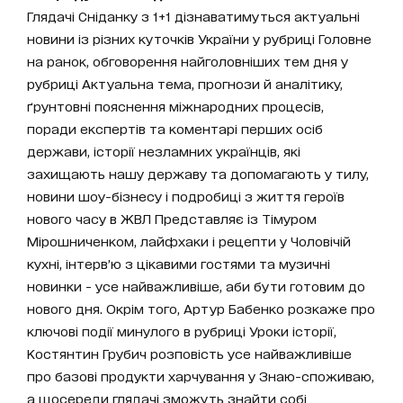
Глядачі Сніданку з 1+1 дізнаватимуться актуальні
новини із різних куточків України у рубриці Головне
на ранок, обговорення найголовніших тем дня у
рубриці Актуальна тема, прогнози й аналітику,
ґрунтовні пояснення міжнародних процесів,
поради експертів та коментарі перших осіб
держави, історії незламних українців, які
захищають нашу державу та допомагають у тилу,
новини шоу-бізнесу і подробиці з життя героїв
нового часу в ЖВЛ Представляє із Тімуром
Мірошниченком, лайфхаки і рецепти у Чоловічій
кухні, інтерв’ю з цікавими гостями та музичні
новинки - усе найважливіше, аби бути готовим до
нового дня. Окрім того, Артур Бабенко розкаже про
ключові події минулого в рубриці Уроки історії,
Костянтин Грубич розповість усе найважливіше
про базові продукти харчування у Знаю-споживаю,
а щосереди глядачі зможуть знайти собі