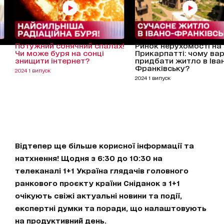
Потужний сонячний спалах!
Ринок нерухомості на
Чи може буря на сонці
Прикарпатті: чому ва
знищити інтернет?
придбати житло в Іва
Франківську?
2024 1 випуск
2024 1 випуск
Відтепер ще більше корисної інформації та
натхнення! Щодня з 6:30 до 10:30 на
телеканалі 1+1 Україна глядачів головного
ранкового проєкту країни Сніданок з 1+1
очікують свіжі актуальні новини та події,
експертні думки та поради, що налаштовують
на продуктивний день.