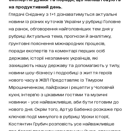
на продуктивний день.
Глядачі Сніданку з 1+1 дізнаватимуться актуальні
новини із різних куточків України у рубриці Головне
на ранок, обговорення найголовніших тем дня у
рубриці Актуальна тема, прогнози й аналітику,
ґрунтовні пояснення міжнародних процесів,
поради експертів та коментарі перших осіб
держави, історії незламних українців, які
захищають нашу державу та допомагають у тилу,
новини шоу-бізнесу і подробиці з життя героїв
нового часу в ЖВЛ Представляє із Тімуром
Мірошниченком, лайфхаки і рецепти у Чоловічій
кухні, інтерв’ю з цікавими гостями та музичні
новинки - усе найважливіше, аби бути готовим до
нового дня. Окрім того, Артур Бабенко розкаже про
ключові події минулого в рубриці Уроки історії,
Костянтин Грубич розповість усе найважливіше
про базові продукти харчування у Знаю-споживаю,