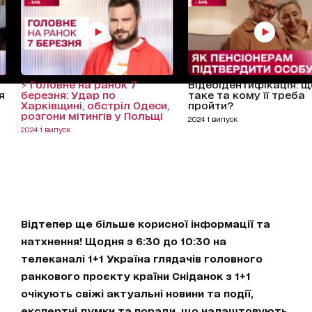
⚡️ Головне на ранок 7
Відеоідентифікація: щ
я
березня: Удар по
таке та кому її треба
Харківщині, обстріл Одеси,
пройти?
розгони мітингів у Польщі
2024 1 випуск
2024 1 випуск
Відтепер ще більше корисної інформації та
натхнення! Щодня з 6:30 до 10:30 на
телеканалі 1+1 Україна глядачів головного
ранкового проєкту країни Сніданок з 1+1
очікують свіжі актуальні новини та події,
експертні думки та поради, що налаштовують