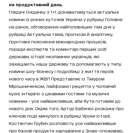
на продуктивний день.
Глядачі Сніданку з 1+1 дізнаватимуться актуальні
новини із різних куточків України у рубриці Головне
на ранок, обговорення найголовніших тем дня у
рубриці Актуальна тема, прогнози й аналітику,
ґрунтовні пояснення міжнародних процесів,
поради експертів та коментарі перших осіб
держави, історії незламних українців, які
захищають нашу державу та допомагають у тилу,
новини шоу-бізнесу і подробиці з життя героїв
нового часу в ЖВЛ Представляє із Тімуром
Мірошниченком, лайфхаки і рецепти у Чоловічій
кухні, інтерв’ю з цікавими гостями та музичні
новинки - усе найважливіше, аби бути готовим до
нового дня. Окрім того, Артур Бабенко розкаже про
ключові події минулого в рубриці Уроки історії,
Костянтин Грубич розповість усе найважливіше
про базові продукти харчування у Знаю-споживаю,