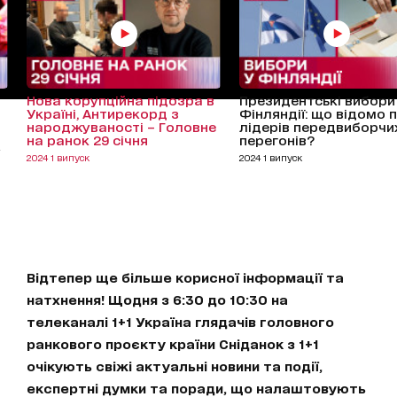
Нова корупційна підозра в
Президентські вибори
Україні, Антирекорд з
Фінляндії: що відомо 
народжуваності – Головне
лідерів передвиборчи
на ранок 29 січня
перегонів?
"
2024 1 випуск
2024 1 випуск
Відтепер ще більше корисної інформації та
натхнення! Щодня з 6:30 до 10:30 на
телеканалі 1+1 Україна глядачів головного
ранкового проєкту країни Сніданок з 1+1
очікують свіжі актуальні новини та події,
експертні думки та поради, що налаштовують