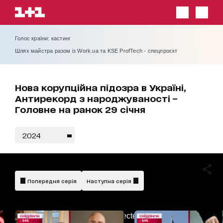
Голос країни: кастинг
Шлях майстра разом із Work.ua та KSE ProfTech - спецпроєкт
Нова корупційна підозра в Україні,
Антирекорд з народжуваності –
Головне на ранок 29 січня
2024
Попередня серія
Наступна серія
AdBlockDetected!