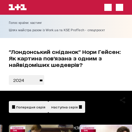
Голос країни: кастинг
Шлях майстра разом із Work.ua та KSE ProfTech - спецпроєкт
"Лондонський сніданок" Нори Гейсен:
Як картина пов'язана з одним з
найвідоміших шедеврів?
2024
Попередня серія
Наступна серія
AdBlockDetected!