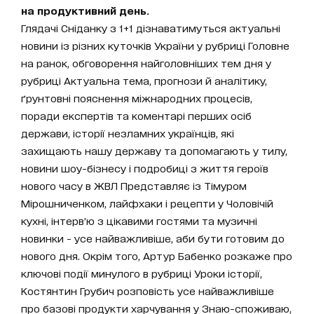
на продуктивний день.
Глядачі Сніданку з 1+1 дізнаватимуться актуальні
новини із різних куточків України у рубриці Головне
на ранок, обговорення найголовніших тем дня у
рубриці Актуальна тема, прогнози й аналітику,
ґрунтовні пояснення міжнародних процесів,
поради експертів та коментарі перших осіб
держави, історії незламних українців, які
захищають нашу державу та допомагають у тилу,
новини шоу-бізнесу і подробиці з життя героїв
нового часу в ЖВЛ Представляє із Тімуром
Мірошниченком, лайфхаки і рецепти у Чоловічій
кухні, інтерв’ю з цікавими гостями та музичні
новинки - усе найважливіше, аби бути готовим до
нового дня. Окрім того, Артур Бабенко розкаже про
ключові події минулого в рубриці Уроки історії,
Костянтин Грубич розповість усе найважливіше
про базові продукти харчування у Знаю-споживаю,