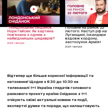
"Лондонський сніданок"
Головне на ранок 22
Нори Гейсен: Як картина
лютого: Наступ рф на
пов'язана з одним з
Луганщині, Іскандери
найвідоміших шедеврів?
вздовж кордону,
застосунок Армія+
2024 1 випуск
2024 1 випуск
Відтепер ще більше корисної інформації та
натхнення! Щодня з 6:30 до 10:30 на
телеканалі 1+1 Україна глядачів головного
ранкового проєкту країни Сніданок з 1+1
очікують свіжі актуальні новини та події,
експертні думки та поради, що налаштовують