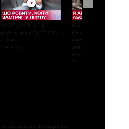
У ПАСТЦІ ЛІФТА! Що
Відверто про залаштунк
робити, якщо ЗАСТРЯГЛИ
фільму "Довбуш" від
У ЛІФТІ?
виконавця ролі Івана
Довбуша – Олексія
2024 1 випуск
Гнатковського
2024 1 випуск
на телеканалі 1+1 Україна