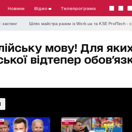
Новини
відео
телепрограма
: кастинг
Шлях майстра разом із Work.ua та KSE ProfTech - 
лійську мову! Для яки
ської відтепер обов'яз