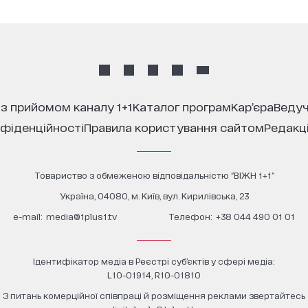
 з прийомом каналу 1+1
каталог програм
кар’єра
ведуч
нфіденційності
правила користування сайтом
редакц
Товариство з обмеженою відповідальністю "ВІЖН 1+1"
Україна, 04080, м. Київ, вул. Кирилівська, 23
е-mail:
media@1plus1.tv
Телефон:
+38 044 490 01 01
Ідентифікатор медіа в Реєстрі суб’єктів у сфері медіа:
L10-01914, R10-01810
З питань комерційної співпраці й розміщення реклами звертайтесь