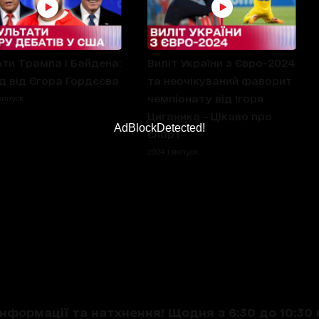
ти Трампа і Байдена:
Виліт України з Євро-2024
д від Єгора Гордєєва
та неочікуваний фаворит
чемпіонату від Ігоря
випуск
Циганика – Цікаво про
AdBlockDetected!
спорт
2024 1 випуск
нформації та натхнення! Щодня з 6:30 до 10:30 