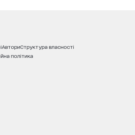
і
автори
структура власності
ійна політика