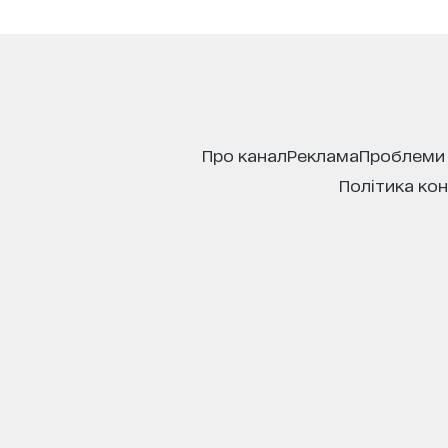
про канал
реклама
проблеми
політика ко