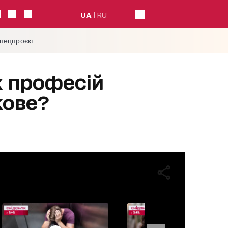
UA
RU
спецпроєкт
х професій
кове?