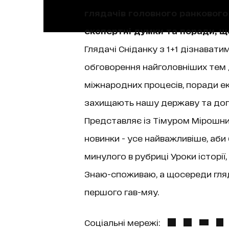
глядачів головного ранкового 
експертні думки та поради, 
Глядачі Сніданку з 1+1 дізнаватим
обговорення найголовніших тем д
міжнародних процесів, поради екс
захищають нашу державу та допо
Представляє із Тімуром Мірошниче
новинки - усе найважливіше, аби
минулого в рубриці Уроки історі
Знаю-споживаю, а щосереди гляда
першого гав-мяу.
Соціальні мережі: