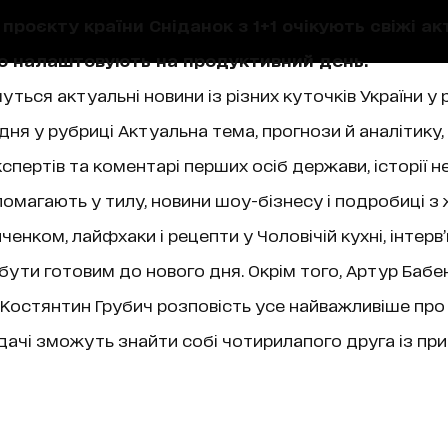
проєкту країни Сніданок з 1+1 очікують свіжі акт
що налаштовують на продуктивний день.
уться актуальні новини із різних куточків України у 
ня у рубриці Актуальна тема, прогнози й аналітику,
пертів та коментарі перших осіб держави, історії не
магають у тилу, новини шоу-бізнесу і подробиці з 
нком, лайфхаки і рецепти у Чоловічій кухні, інтерв
 бути готовим до нового дня. Окрім того, Артур Бабе
ї, Костянтин Грубич розповість усе найважливіше про
чі зможуть знайти собі чотирилапого друга із при