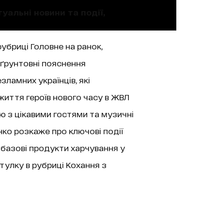
уальні новини та події,
рубриці Головне на ранок,
 ґрунтовні пояснення
зламних українців, які
життя героїв нового часу в ЖВЛ
’ю з цікавими гостями та музичні
нко розкаже про ключові події
 базові продукти харчування у
тулку в рубриці Кохання з