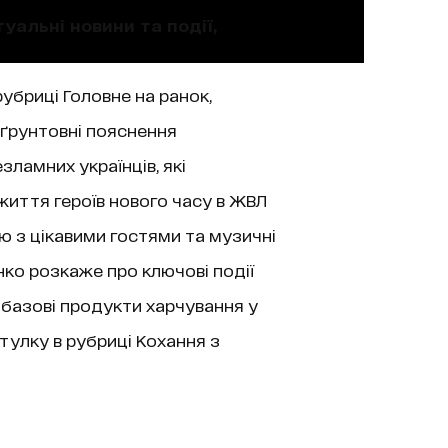
уальні новини та події,
рубриці Головне на ранок,
 ґрунтовні пояснення
зламних українців, які
життя героїв нового часу в ЖВЛ
’ю з цікавими гостями та музичні
нко розкаже про ключові події
 базові продукти харчування у
тулку в рубриці Кохання з