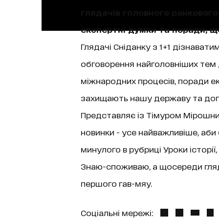
глядачів головного ранкового 
експертні думки та поради, 
Глядачі Сніданку з 1+1 дізнаватим
обговорення найголовніших тем д
міжнародних процесів, поради екс
захищають нашу державу та допо
Представляє із Тімуром Мірошниче
новинки - усе найважливіше, аби
минулого в рубриці Уроки історі
Знаю-споживаю, а щосереди гляда
першого гав-мяу.
Соціальні мережі: