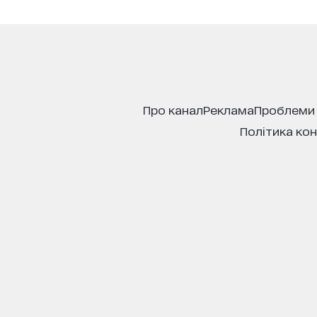
про канал
реклама
проблеми
політика ко