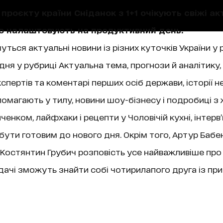
проєкту країни Сніданок з 1+1 очікують свіжі акт
що налаштовують на продуктивний день.
уться актуальні новини із різних куточків України у 
ня у рубриці Актуальна тема, прогнози й аналітику,
пертів та коментарі перших осіб держави, історії не
магають у тилу, новини шоу-бізнесу і подробиці з 
нком, лайфхаки і рецепти у Чоловічій кухні, інтерв
 бути готовим до нового дня. Окрім того, Артур Бабе
ї, Костянтин Грубич розповість усе найважливіше про
чі зможуть знайти собі чотирилапого друга із при