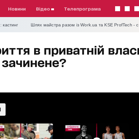
Новини
відео
телепрограма
: кастинг
Шлях майстра разом із Work.ua та KSE ProfTech - 
иття в приватній власно
 зачинене?