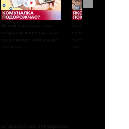
Як змінилася вартість
Сенсаційне відкриття: щ
комунальних послуг і що
не так з лохиною і до чо
здорожчало найбільше?
тут її колір?
2024 1 випуск
2024 1 випуск
на телеканалі 1+1 Україна