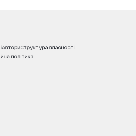
і
автори
структура власності
ійна політика