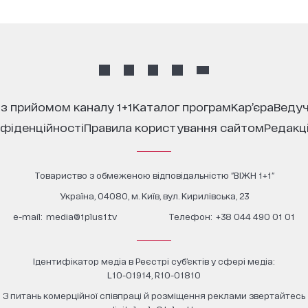
 з прийомом каналу 1+1
каталог програм
кар’єра
ведуч
нфіденційності
правила користування сайтом
редакц
Товариство з обмеженою відповідальністю "ВІЖН 1+1"
Україна, 04080, м. Київ, вул. Кирилівська, 23
е-mail:
media@1plus1.tv
Телефон:
+38 044 490 01 01
Ідентифікатор медіа в Реєстрі суб’єктів у сфері медіа:
L10-01914, R10-01810
З питань комерційної співпраці й розміщення реклами звертайтесь