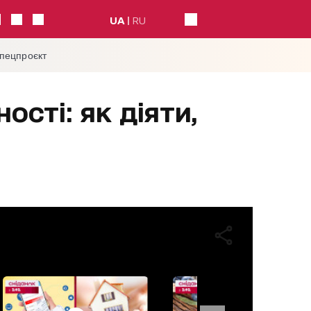
UA
RU
спецпроєкт
сті: як діяти,