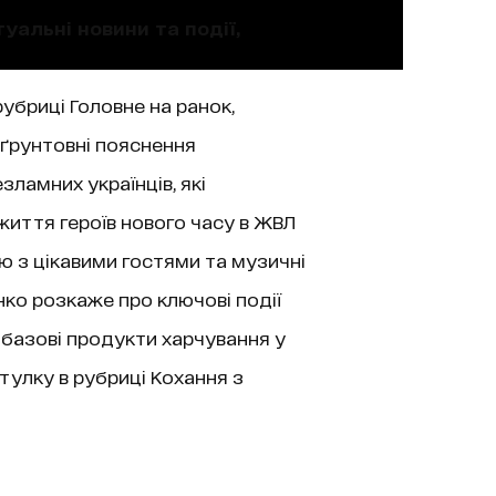
уальні новини та події,
рубриці Головне на ранок,
 ґрунтовні пояснення
зламних українців, які
життя героїв нового часу в ЖВЛ
’ю з цікавими гостями та музичні
нко розкаже про ключові події
 базові продукти харчування у
тулку в рубриці Кохання з