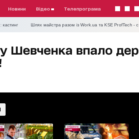
Новини
відео
телепрограма
: кастинг
Шлях майстра разом із Work.ua та KSE ProfTech - 
ку Шевченка впало дер
!