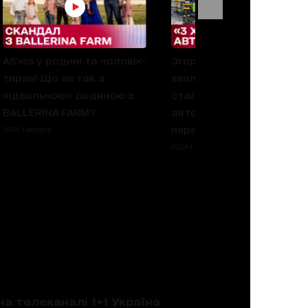
Аб'юз у родині та чоловік-
Згорів ущент за лічені
тиран! Що не так з
хвилини! В Румунії
«ідеальною» родиною з
сталася пожежа в
BALLERINA FARM?
автобусі українського
перевізника!
2024 1 випуск
2024 1 випуск
на телеканалі 1+1 Україна