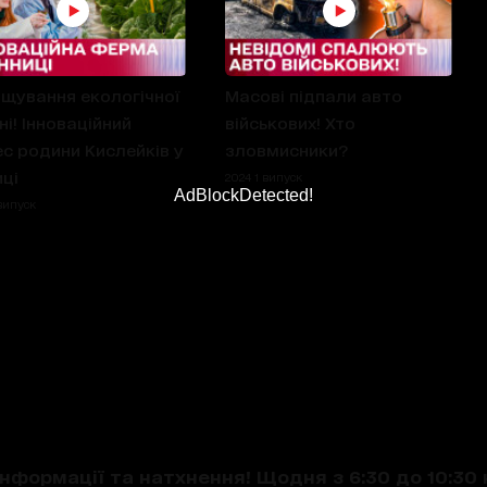
щування екологічної
Масові підпали авто
ні! Інноваційний
військових! Хто
ес родини Кислейків у
зловмисники?
иці
2024 1 випуск
AdBlockDetected!
випуск
нформації та натхнення! Щодня з 6:30 до 10:30 