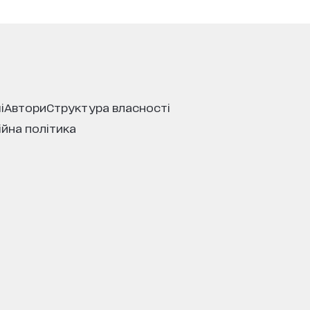
і
автори
структура власності
ійна політика