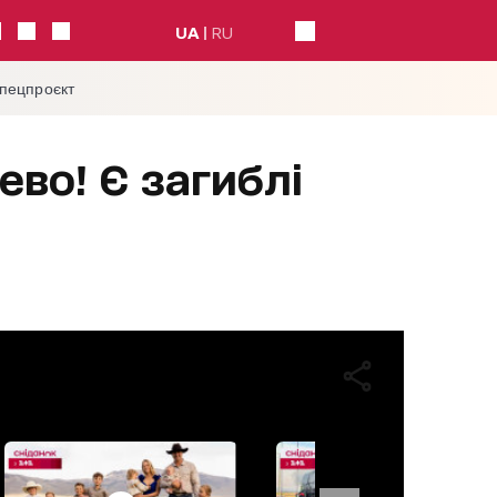
UA
RU
спецпроєкт
ево! Є загиблі