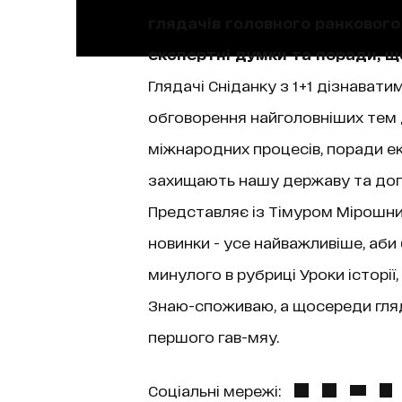
глядачів головного ранкового 
експертні думки та поради, 
Глядачі Сніданку з 1+1 дізнаватим
обговорення найголовніших тем д
міжнародних процесів, поради екс
захищають нашу державу та допо
Представляє із Тімуром Мірошниче
новинки - усе найважливіше, аби
минулого в рубриці Уроки історі
Знаю-споживаю, а щосереди гляда
першого гав-мяу.
Соціальні мережі: