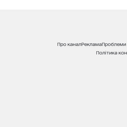
про канал
реклама
проблеми
політика ко