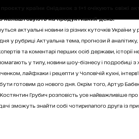
проєкту країни Сніданок з 1+1 очікують свіжі акт
що налаштовують на продуктивний день.
уться актуальні новини із різних куточків України у 
ня у рубриці Актуальна тема, прогнози й аналітику,
пертів та коментарі перших осіб держави, історії не
магають у тилу, новини шоу-бізнесу і подробиці з 
нком, лайфхаки і рецепти у Чоловічій кухні, інтерв
 бути готовим до нового дня. Окрім того, Артур Бабе
ї, Костянтин Грубич розповість усе найважливіше про
чі зможуть знайти собі чотирилапого друга із при