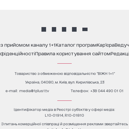
 з прийомом каналу 1+1
каталог програм
кар’єра
ведуч
нфіденційності
правила користування сайтом
редакц
Товариство з обмеженою відповідальністю "ВІЖН 1+1"
Україна, 04080, м. Київ, вул. Кирилівська, 23
е-mail:
media@1plus1.tv
Телефон:
+38 044 490 01 01
Ідентифікатор медіа в Реєстрі суб’єктів у сфері медіа:
L10-01914, R10-01810
З питань комерційної співпраці й розміщення реклами звертайтесь