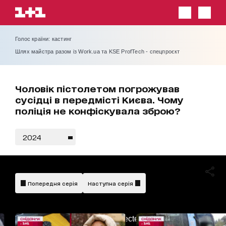
Голос країни: кастинг
Шлях майстра разом із Work.ua та KSE ProfTech - спецпроєкт
Чоловік пістолетом погрожував
сусідці в передмісті Києва. Чому
поліція не конфіскувала зброю?
2024
Попередня серія
Наступна серія
AdBlockDetected!