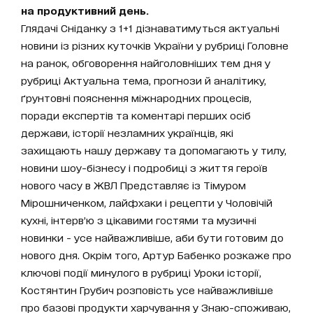
на продуктивний день.
Глядачі Сніданку з 1+1 дізнаватимуться актуальні
новини із різних куточків України у рубриці Головне
на ранок, обговорення найголовніших тем дня у
рубриці Актуальна тема, прогнози й аналітику,
ґрунтовні пояснення міжнародних процесів,
поради експертів та коментарі перших осіб
держави, історії незламних українців, які
захищають нашу державу та допомагають у тилу,
новини шоу-бізнесу і подробиці з життя героїв
нового часу в ЖВЛ Представляє із Тімуром
Мірошниченком, лайфхаки і рецепти у Чоловічій
кухні, інтерв’ю з цікавими гостями та музичні
новинки - усе найважливіше, аби бути готовим до
нового дня. Окрім того, Артур Бабенко розкаже про
ключові події минулого в рубриці Уроки історії,
Костянтин Грубич розповість усе найважливіше
про базові продукти харчування у Знаю-споживаю,