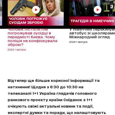
Чоловік пістолетом
У Німеччині перекинув
погрожував сусідці в
автобус зі школярами
передмісті Києва. Чому
Міжнародний огляд
поліція не конфіскувала
2024 1 випуск
зброю?
2024 1 випуск
Відтепер ще більше корисної інформації та
натхнення! Щодня з 6:30 до 10:30 на
телеканалі 1+1 Україна глядачів головного
ранкового проєкту країни Сніданок з 1+1
очікують свіжі актуальні новини та події,
експертні думки та поради, що налаштовують