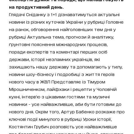
на продуктивний день.
Глядачі Сніданку з 1+1 дізнаватимуться актуальні
новини із різних куточків України у рубриці Головне
на ранок, обговорення найголовніших тем дня у
рубриці Актуальна тема, прогнози й аналітику,
ґрунтовні пояснення міжнародних процесів,
поради експертів та коментарі перших осіб
держави, історії незламних українців, які
захищають нашу державу та допомагають у тилу,
новини шоу-бізнесу і подробиці з життя героїв
нового часу в ЖВЛ Представляє із Тімуром
Мірошниченком, лайфхаки і рецепти у Чоловічій
кухні, інтерв’ю з цікавими гостями та музичні
новинки - усе найважливіше, аби бути готовим до
нового дня. Окрім того, Артур Бабенко розкаже про
ключові події минулого в рубриці Уроки історії,
Костянтин Грубич розповість усе найважливіше
про базові продукти харчування у Знаю-споживаю,