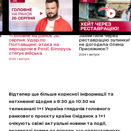
а
⚡Головне на ранок 26
Захейтили через
серпня: Удар по
реставрацію зупинки!
Полтавщині, атака на
не догодила Олена
аеродром в Росії, Білорусь
Присяжнюк?
стягує війська
2024 1 випуск
2024 1 випуск
Відтепер ще більше корисної інформації та
натхнення! Щодня з 6:30 до 10:30 на
телеканалі 1+1 Україна глядачів головного
ранкового проєкту країни Сніданок з 1+1
очікують свіжі актуальні новини та події,
експертні думки та поради, що налаштовують