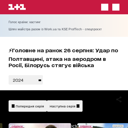
Голос країни: кастинг
Шлях майстра разом із Work.ua та KSE ProfTech - спецпроєкт
⚡Головне на ранок 26 серпня: Удар по
Полтавщині, атака на аеродром в
Росії, Білорусь стягує війська
2024
Попередня серія
Наступна серія
AdBlockDetected!