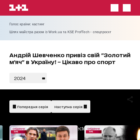
Голос країни: кастинг
Шлях майстра разом із Work.ua та KSE ProfTech - спецпроєкт
Андрій Шевченко привіз свій "Золотий
м'яч" в Україну! – Цікаво про спорт
2024
Попередня серія
Наступна серія
AdBlockDetected!