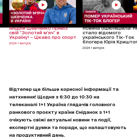
Андрій Шевченко привіз
Новина ошелешила! Н
свій "Золотий м'яч" в
стало відомого
Україну! – Цікаво про спорт
українського Тік-Ток
блогера Юрія Кришто
2024 1 випуск
2024 1 випуск
Відтепер ще більше корисної інформації та
натхнення! Щодня з 6:30 до 10:30 на
телеканалі 1+1 Україна глядачів головного
ранкового проєкту країни Сніданок з 1+1
очікують свіжі актуальні новини та події,
експертні думки та поради, що налаштовують
на продуктивний день.