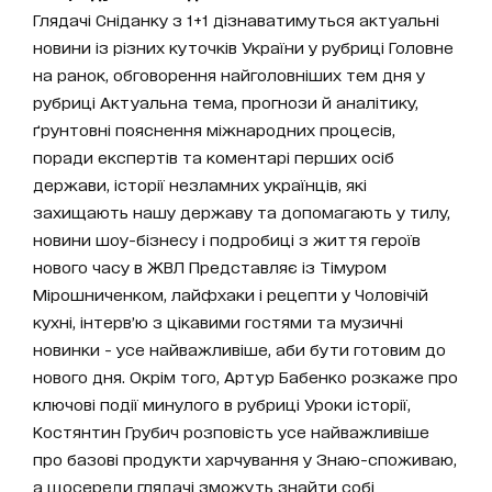
Глядачі Сніданку з 1+1 дізнаватимуться актуальні
новини із різних куточків України у рубриці Головне
на ранок, обговорення найголовніших тем дня у
рубриці Актуальна тема, прогнози й аналітику,
ґрунтовні пояснення міжнародних процесів,
поради експертів та коментарі перших осіб
держави, історії незламних українців, які
захищають нашу державу та допомагають у тилу,
новини шоу-бізнесу і подробиці з життя героїв
нового часу в ЖВЛ Представляє із Тімуром
Мірошниченком, лайфхаки і рецепти у Чоловічій
кухні, інтерв’ю з цікавими гостями та музичні
новинки - усе найважливіше, аби бути готовим до
нового дня. Окрім того, Артур Бабенко розкаже про
ключові події минулого в рубриці Уроки історії,
Костянтин Грубич розповість усе найважливіше
про базові продукти харчування у Знаю-споживаю,
а щосереди глядачі зможуть знайти собі