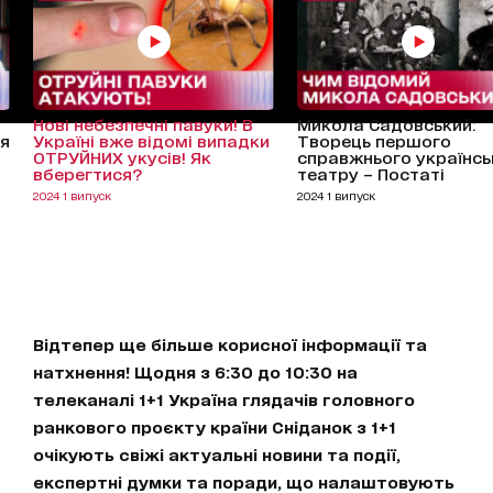
Нові небезпечні павуки! В
Микола Садовський:
ня
Україні вже відомі випадки
Творець першого
ОТРУЙНИХ укусів! Як
справжнього українсь
вберегтися?
театру – Постаті
2024 1 випуск
2024 1 випуск
Відтепер ще більше корисної інформації та
натхнення! Щодня з 6:30 до 10:30 на
телеканалі 1+1 Україна глядачів головного
ранкового проєкту країни Сніданок з 1+1
очікують свіжі актуальні новини та події,
експертні думки та поради, що налаштовують