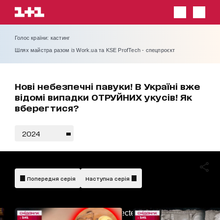
Голос країни: кастинг
Шлях майстра разом із Work.ua та KSE ProfTech - спецпроєкт
Нові небезпечні павуки! В Україні вже
відомі випадки ОТРУЙНИХ укусів! Як
вберегтися?
2024
Попередня серія
Наступна серія
AdBlockDetected!