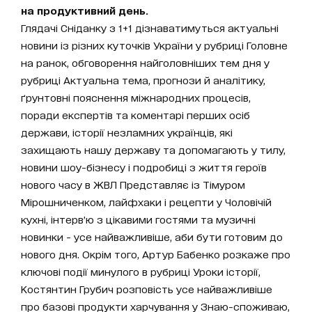
на продуктивний день.
Глядачі Сніданку з 1+1 дізнаватимуться актуальні
новини із різних куточків України у рубриці Головне
на ранок, обговорення найголовніших тем дня у
рубриці Актуальна тема, прогнози й аналітику,
ґрунтовні пояснення міжнародних процесів,
поради експертів та коментарі перших осіб
держави, історії незламних українців, які
захищають нашу державу та допомагають у тилу,
новини шоу-бізнесу і подробиці з життя героїв
нового часу в ЖВЛ Представляє із Тімуром
Мірошниченком, лайфхаки і рецепти у Чоловічій
кухні, інтерв’ю з цікавими гостями та музичні
новинки - усе найважливіше, аби бути готовим до
нового дня. Окрім того, Артур Бабенко розкаже про
ключові події минулого в рубриці Уроки історії,
Костянтин Грубич розповість усе найважливіше
про базові продукти харчування у Знаю-споживаю,