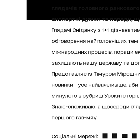
глядачів головного ранкового 
експертні думки та поради, 
Глядачі Сніданку з 1+1 дізнаватим
обговорення найголовніших тем д
міжнародних процесів, поради екс
захищають нашу державу та допо
Представляє із Тімуром Мірошниче
новинки - усе найважливіше, аби
минулого в рубриці Уроки історі
Знаю-споживаю, а щосереди гляда
першого гав-мяу.
Соціальні мережі: