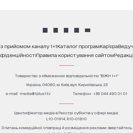
 з прийомом каналу 1+1
каталог програм
кар’єра
ведуч
нфіденційності
правила користування сайтом
редакц
Товариство з обмеженою відповідальністю "ВІЖН 1+1"
Україна, 04080, м. Київ, вул. Кирилівська, 23
е-mail:
media@1plus1.tv
Телефон:
+38 044 490 01 01
Ідентифікатор медіа в Реєстрі суб’єктів у сфері медіа:
L10-01914, R10-01810
З питань комерційної співпраці й розміщення реклами звертайтесь