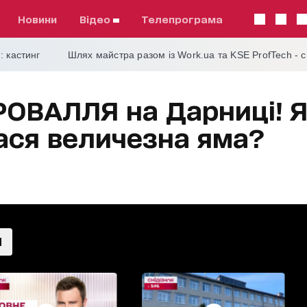
Новини
відео
телепрограма
: кастинг
Шлях майстра разом із Work.ua та KSE ProfTech - 
ВАЛЛЯ на Дарниці! Я
ася величезна яма?