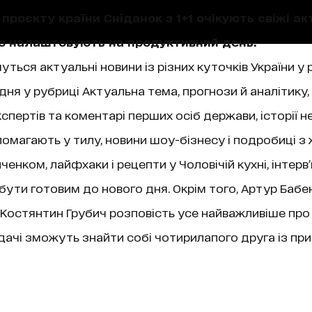
проєкту країни Сніданок з 1+1 очікують свіжі акт
що налаштовують на продуктивний день.
уться актуальні новини із різних куточків України у 
ня у рубриці Актуальна тема, прогнози й аналітику,
пертів та коментарі перших осіб держави, історії не
магають у тилу, новини шоу-бізнесу і подробиці з 
нком, лайфхаки і рецепти у Чоловічій кухні, інтерв
 бути готовим до нового дня. Окрім того, Артур Бабе
ї, Костянтин Грубич розповість усе найважливіше про
чі зможуть знайти собі чотирилапого друга із при