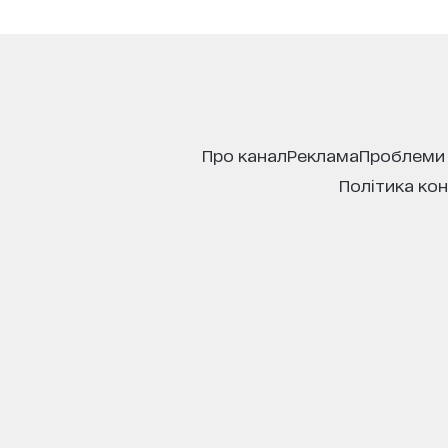
про канал
реклама
проблеми
політика ко