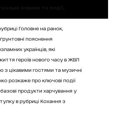
уальні новини та події,
рубриці Головне на ранок,
 ґрунтовні пояснення
зламних українців, які
життя героїв нового часу в ЖВЛ
’ю з цікавими гостями та музичні
нко розкаже про ключові події
 базові продукти харчування у
тулку в рубриці Кохання з