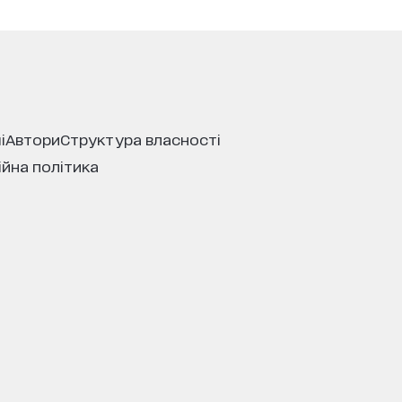
і
автори
структура власності
ійна політика