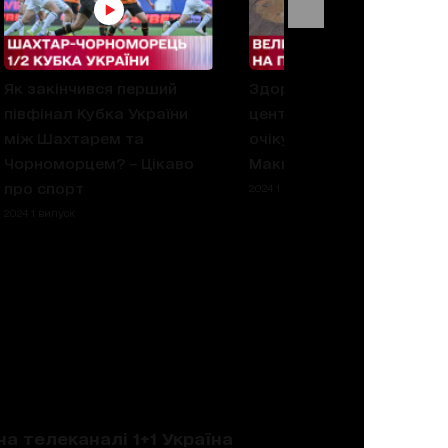
Як закінчився перший
Здоровезна яма посере
півфінал Кубка України
центру Києва! Яка доля
між Шахтарем та
очікує зграю ям на вулиц
Чорноморцем? – Цікаво
Маккейна
про спорт
2024 1 випуск
2024 1 випуск
на телеканалі 1+1 Україна