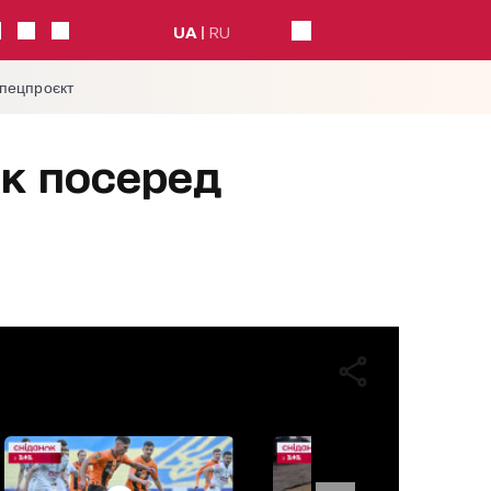
UA
RU
спецпроєкт
к посеред