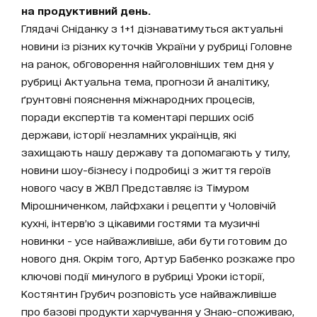
на продуктивний день.
Глядачі Сніданку з 1+1 дізнаватимуться актуальні
новини із різних куточків України у рубриці Головне
на ранок, обговорення найголовніших тем дня у
рубриці Актуальна тема, прогнози й аналітику,
ґрунтовні пояснення міжнародних процесів,
поради експертів та коментарі перших осіб
держави, історії незламних українців, які
захищають нашу державу та допомагають у тилу,
новини шоу-бізнесу і подробиці з життя героїв
нового часу в ЖВЛ Представляє із Тімуром
Мірошниченком, лайфхаки і рецепти у Чоловічій
кухні, інтерв’ю з цікавими гостями та музичні
новинки - усе найважливіше, аби бути готовим до
нового дня. Окрім того, Артур Бабенко розкаже про
ключові події минулого в рубриці Уроки історії,
Костянтин Грубич розповість усе найважливіше
про базові продукти харчування у Знаю-споживаю,