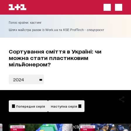
Голос країни: кастинг
Шлях майстра разом із Work.ua та KSE ProfTech - спецпроєкт
Сортування сміття в Україні: чи
можна стати пластиковим
мільйонером?
2024
Попередня серія
Наступна серія
AdBlockDetected!