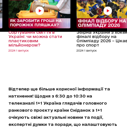
Сортування сміття в
Збірна України з хоке
Україні: чи можна стати
фіналі відбору на
пластиковим
Олімпіаду 2026 – Ціка
мільйонером?
про спорт
2024 1 випуск
2024 1 випуск
Відтепер ще більше корисної інформації та
натхнення! Щодня з 6:30 до 10:30 на
телеканалі 1+1 Україна глядачів головного
ранкового проєкту країни Сніданок з 1+1
очікують свіжі актуальні новини та події,
експертні думки та поради, що налаштовують