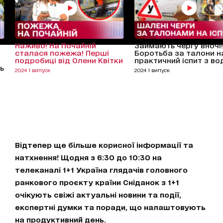
Наживо! На Почайній
Займають чергу вночі!
сталася пожежа! Перші
Боротьба за талони н
подробиці від Олени Квітки
практичний іспит з во
нь
2024 1 випуск
2024 1 випуск
Відтепер ще більше корисної інформації та
натхнення! Щодня з 6:30 до 10:30 на
телеканалі 1+1 Україна глядачів головного
ранкового проєкту країни Сніданок з 1+1
очікують свіжі актуальні новини та події,
експертні думки та поради, що налаштовують
на продуктивний день.