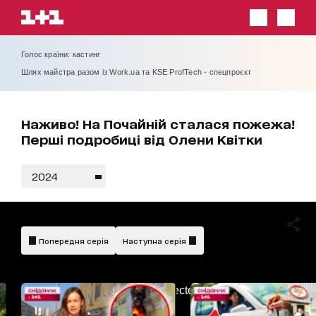
Голос країни: кастинг
Шлях майстра разом із Work.ua та KSE ProfTech - спецпроєкт
Наживо! На Почайній сталася пожежа!
Перші подробиці від Олени Квітки
2024
Попередня серія
Наступна серія
AdBlockDetected!