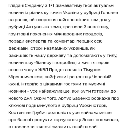
Глядачі Сніданку з 1+1 дізнаватимуться актуальні
новини із різних куточків України у рубриці Головне
на ранок, обговорення найголовніших тем дня у
рубриці Актуальна тема, прогнози й аналітику,
ґрунтовні пояснення міжнародних процесів,
поради експертів та коментарі перших осіб
держави, історії незламних українців, які
захищають нашу державу та допомагають у тилу,
новини шоу-бізнесу і подробиці з життя героїв
нового часу в ЖВЛ Представляє із Тімуром
Мірошниченком, лайфхаки і рецепти у Чоловічій
кухні, інтерв’ю з цікавими гостями та музичні
новинки - усе найважливіше, аби бути готовим до
нового дня. Окрім того, Артур Бабенко розкаже про
ключові події минулого в рубриці Уроки історії,
Костянтин Грубич розповість усе найважливіше
про базові продукти харчування у Знаю-споживаю,
а щосереди глядачі зможуть знайти собі