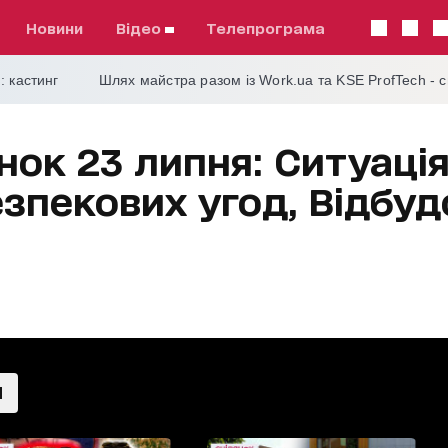
Новини
відео
телепрограма
: кастинг
Шлях майстра разом із Work.ua та KSE ProfTech - 
нок 23 липня: Ситуація
зпекових угод, Відбуд