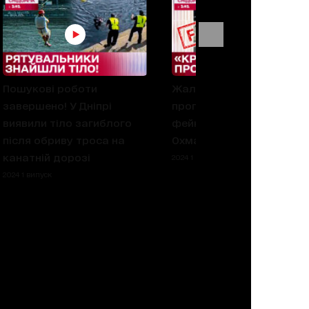
Пошукові роботи
Жалюгідна постанова ві
завершено! У Дніпрі
пропагандистів! Російськ
виявили тіло загиблого
фейки про події в
після обриву троса на
Охматдиті
канатній дорозі
2024 1 випуск
2024 1 випуск