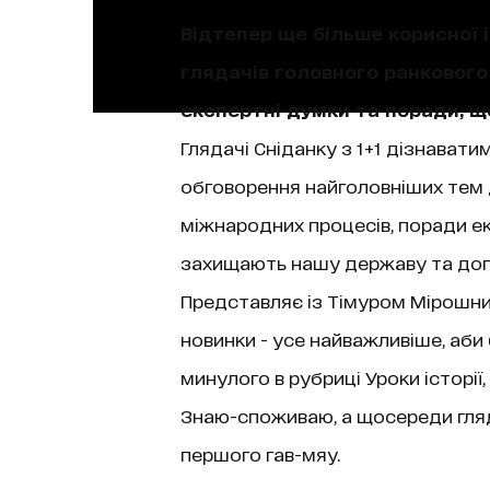
Відтепер ще більше корисної і
глядачів головного ранкового 
експертні думки та поради, 
Глядачі Сніданку з 1+1 дізнаватим
обговорення найголовніших тем д
міжнародних процесів, поради екс
захищають нашу державу та допо
Представляє із Тімуром Мірошниче
новинки - усе найважливіше, аби
минулого в рубриці Уроки історі
Знаю-споживаю, а щосереди гляда
першого гав-мяу.