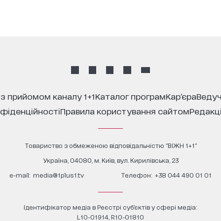
 з прийомом каналу 1+1
каталог програм
кар’єра
ведуч
нфіденційності
правила користування сайтом
редакц
Товариство з обмеженою відповідальністю "ВІЖН 1+1"
Україна, 04080, м. Київ, вул. Кирилівська, 23
е-mail:
media@1plus1.tv
Телефон:
+38 044 490 01 01
Ідентифікатор медіа в Реєстрі суб’єктів у сфері медіа:
L10-01914, R10-01810