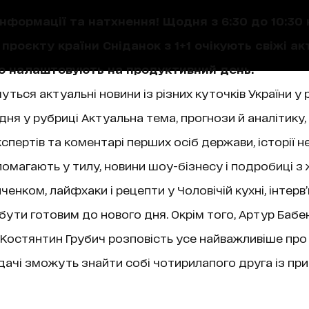
нформації та натхнення! Щодня з 6:30 до 10:30 
проєкту країни Сніданок з 1+1 очікують свіжі акт
що налаштовують на продуктивний день.
уться актуальні новини із різних куточків України у 
ня у рубриці Актуальна тема, прогнози й аналітику,
пертів та коментарі перших осіб держави, історії не
магають у тилу, новини шоу-бізнесу і подробиці з 
нком, лайфхаки і рецепти у Чоловічій кухні, інтерв
 бути готовим до нового дня. Окрім того, Артур Бабе
ї, Костянтин Грубич розповість усе найважливіше про
чі зможуть знайти собі чотирилапого друга із при