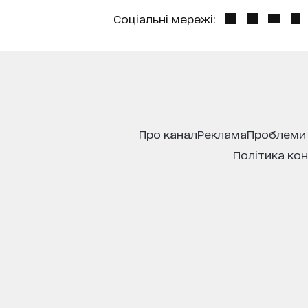
Соціальні мережі:
про канал
реклама
проблеми
політика ко