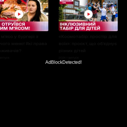
 м'ясо у бургері з
«Космотабір: простір для
чого меню! Які права
всіх»: проєкт, що об'єднує
оживачів?
різних дітей
випуск
2024 1 випуск
AdBlockDetected!