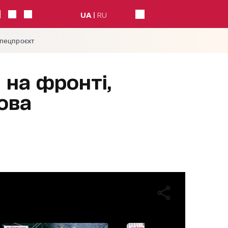
UA
RU
спецпроєкт
 на фронті,
ова