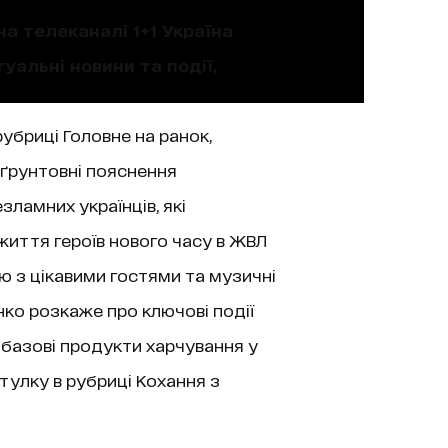
на телеканалі 1+1 Україна
уальні новини та події,
рубриці Головне на ранок,
 ґрунтовні пояснення
зламних українців, які
життя героїв нового часу в ЖВЛ
’ю з цікавими гостями та музичні
нко розкаже про ключові події
 базові продукти харчування у
тулку в рубриці Кохання з