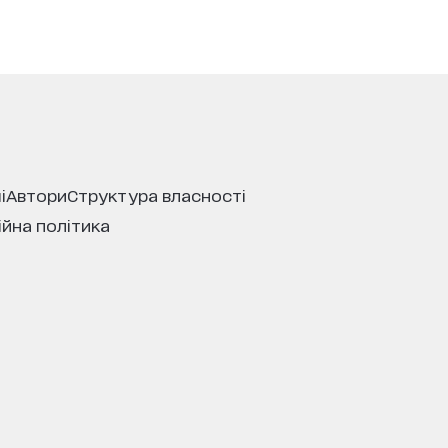
і
автори
структура власності
ійна політика