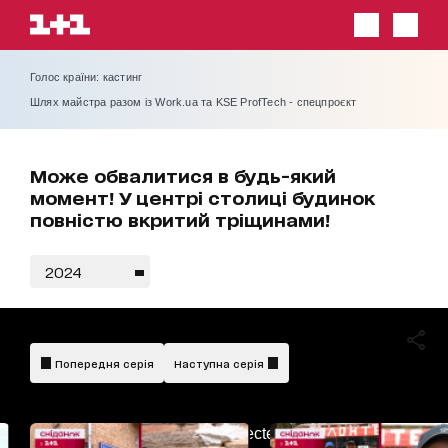
Голос країни: кастинг
Шлях майстра разом із Work.ua та KSE ProfTech - спецпроєкт
Може обвалитися в будь-який
момент! У центрі столиці будинок
повністю вкритий тріщинами!
2024
Попередня серія
Наступна серія
AdBlockDetected!