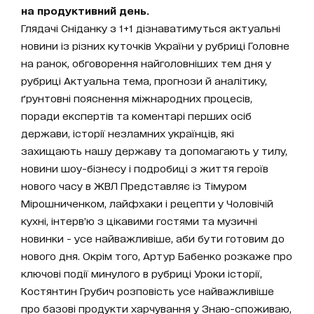
на продуктивний день.
Глядачі Сніданку з 1+1 дізнаватимуться актуальні
новини із різних куточків України у рубриці Головне
на ранок, обговорення найголовніших тем дня у
рубриці Актуальна тема, прогнози й аналітику,
ґрунтовні пояснення міжнародних процесів,
поради експертів та коментарі перших осіб
держави, історії незламних українців, які
захищають нашу державу та допомагають у тилу,
новини шоу-бізнесу і подробиці з життя героїв
нового часу в ЖВЛ Представляє із Тімуром
Мірошниченком, лайфхаки і рецепти у Чоловічій
кухні, інтерв’ю з цікавими гостями та музичні
новинки - усе найважливіше, аби бути готовим до
нового дня. Окрім того, Артур Бабенко розкаже про
ключові події минулого в рубриці Уроки історії,
Костянтин Грубич розповість усе найважливіше
про базові продукти харчування у Знаю-споживаю,