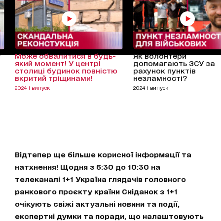
т
Може обвалитися в будь-
Як волонтери
який момент! У центрі
допомагають ЗСУ за
столиці будинок повністю
рахунок пунктів
вкритий тріщинами!
незламності?
2024 1 випуск
2024 1 випуск
Відтепер ще більше корисної інформації та
натхнення! Щодня з 6:30 до 10:30 на
телеканалі 1+1 Україна глядачів головного
ранкового проєкту країни Сніданок з 1+1
очікують свіжі актуальні новини та події,
експертні думки та поради, що налаштовують