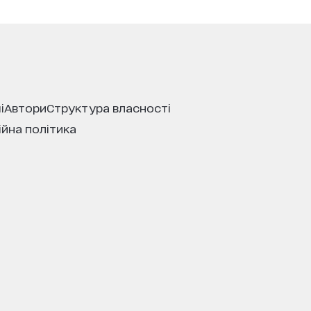
і
автори
структура власності
ійна політика