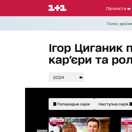
проєкти
Голос країни
Ігор Циганик 
кар'єри та ро
2024
Попередня серія
Наступна серія