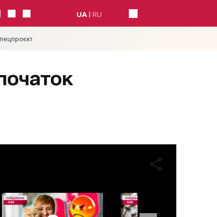
UA
RU
спецпроєкт
 початок