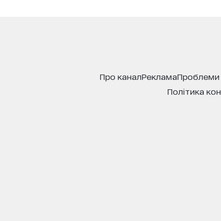
про канал
реклама
проблеми
політика ко