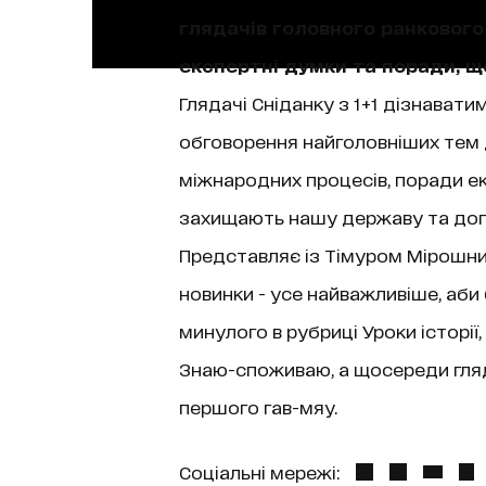
глядачів головного ранкового 
експертні думки та поради, 
Глядачі Сніданку з 1+1 дізнаватим
обговорення найголовніших тем д
міжнародних процесів, поради екс
захищають нашу державу та допо
Представляє із Тімуром Мірошниче
новинки - усе найважливіше, аби
минулого в рубриці Уроки історі
Знаю-споживаю, а щосереди гляда
першого гав-мяу.
Соціальні мережі: