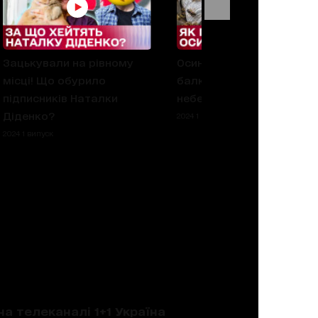
Зацькували на рівному
Осине гніздо прямо на
місці! Що обурило
балконі! Як позбутись
підписників Наталки
небезпечних комах?
Діденко?
2024 1 випуск
2024 1 випуск
на телеканалі 1+1 Україна