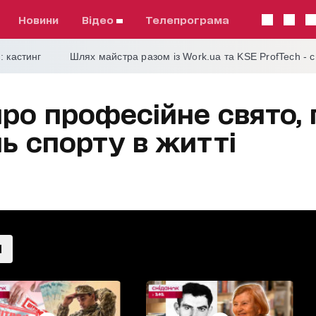
Новини
відео
телепрограма
: кастинг
Шлях майстра разом із Work.ua та KSE ProfTech - 
про професійне свято,
ль спорту в житті