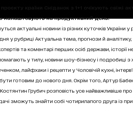
проєкту країни Сніданок з 1+1 очікують свіжі акт
що налаштовують на продуктивний день.
уться актуальні новини із різних куточків України у 
ня у рубриці Актуальна тема, прогнози й аналітику,
пертів та коментарі перших осіб держави, історії не
магають у тилу, новини шоу-бізнесу і подробиці з 
нком, лайфхаки і рецепти у Чоловічій кухні, інтерв
 бути готовим до нового дня. Окрім того, Артур Бабе
ї, Костянтин Грубич розповість усе найважливіше про
чі зможуть знайти собі чотирилапого друга із при