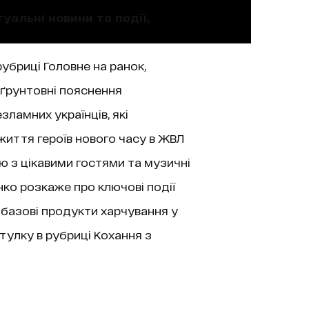
уальні новини та події,
рубриці Головне на ранок,
 ґрунтовні пояснення
зламних українців, які
життя героїв нового часу в ЖВЛ
’ю з цікавими гостями та музичні
нко розкаже про ключові події
 базові продукти харчування у
тулку в рубриці Кохання з