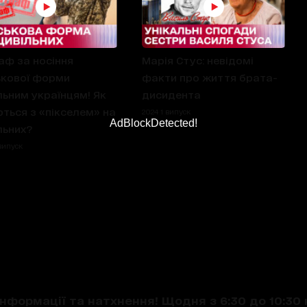
ф за носіння
Марія Стус: невідомі
ькової форми
факти про життя брата-
льним українцям! Як
дисидента
ться з «пікселем» на
2024 1 випуск
AdBlockDetected!
льних?
випуск
нформації та натхнення! Щодня з 6:30 до 10:30 