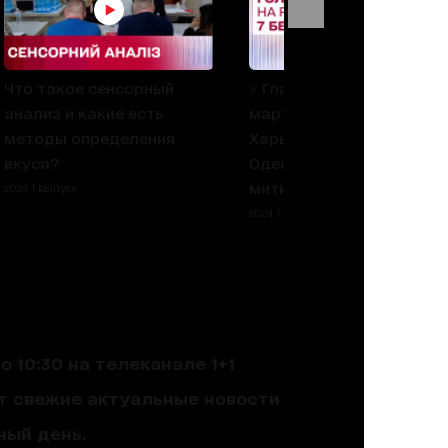
Что такое сенсорный
⚡️ Главное на утро 7
анализ и какие есть
марта: Удар по
методы определения
Харьковщине, обстрел
вкуса?
Одессы, разгоны
митингов в Польше
2024 1 выпуск
2024 1 выпуск
 10:30 на телеканале 1+1
ют свежие актуальные новости
ный день.