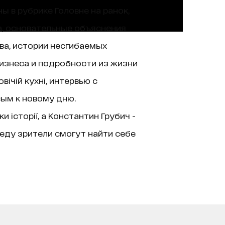
ы в рубрике Головне на ранок,
а, основательные объяснения
ва, истории несгибаемых
изнеса и подробности из жизни
ічій кухні, интервью с
вым к новому дню.
історії, а Константин Грубич -
еду зрители смогут найти себе