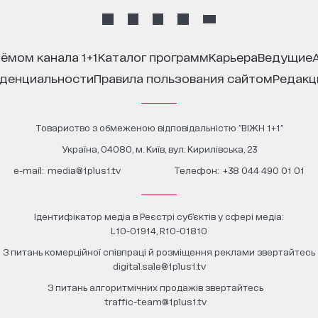
иёмом канала 1+1
каталог программ
карьера
ведущие
иденциальности
правила пользования сайтом
редак
Товариство з обмеженою відповідальністю "ВІЖН 1+1"
Україна, 04080, м. Київ, вул. Кирилівська, 23
е-mail:
media@1plus1.tv
Телефон:
+38 044 490 01 01
Ідентифікатор медіа в Реєстрі суб’єктів у сфері медіа:
L10-01914, R10-01810
З питань комерційної співпраці й розміщення реклами звертайтесь
digital.sale@1plus1.tv
З питань алгоритмічних продажів звертайтесь
traffic-team@1plus1.tv