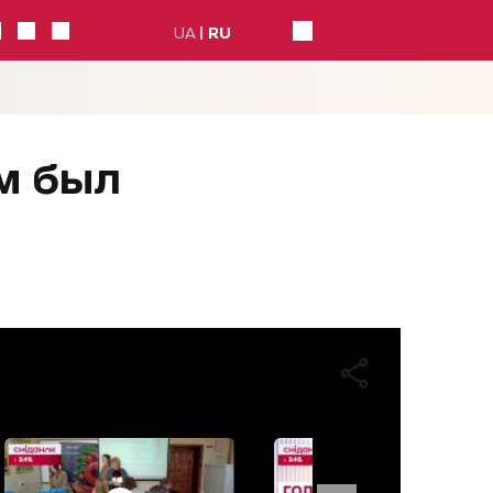
UA
RU
им был