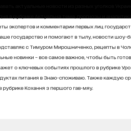
навать актуальные новости из разных уголков Украин
ня в рубрике Актуальна тема, прогнозы и аналитик
ты экспертов и комментарии первых лиц государст
аше государство и помогают в тылу, новости шоу-б
едставляє с Тимуром Мирошниченко, рецепты в Чолов
ные новинки – все самое важное, чтобы быть гото
ажет о ключевых событиях прошлого в рубрике Уроки 
дуктах питания в Знаю-споживаю. Также каждую ср
 рубрике Кохання з першого гав-мяу.