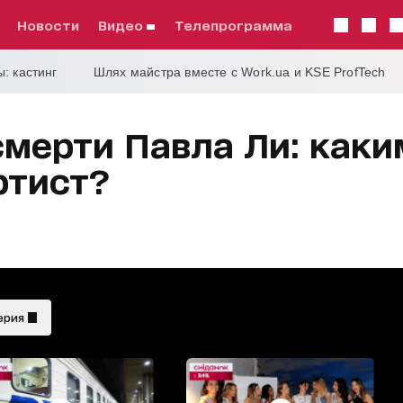
Новости
видео
телепрограмма
: кастинг
Шлях майстра вместе с Work.ua и KSE ProfTech
смерти Павла Ли: как
ртист?
ерия