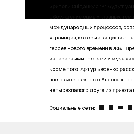
Зрители Сніданку з 1+1 будут уз
обсуждение самых главных тем д
международных процессов, сове
украинцев, которые защищают н
героев нового времени в ЖВЛ Пр
интересными гостями и музыкаль
Кроме того, Артур Бабенко расск
все самое важное о базовых про
четырехлапого друга из приюта в
Социальные сети: