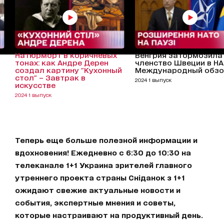
Натюрморт в коричневых
Венгрия затормозила
тонах: как Андре Дерен
членство Швеции в НА
создал картину "Кухонный
Международный обз
стол" – Завтрак в
2024 1 выпуск
искусстве
2024 1 выпуск
Теперь еще больше полезной информации и
вдохновения! Ежедневно с 6:30 до 10:30 на
телеканале 1+1 Украина зрителей главного
утреннего проекта страны Сніданок з 1+1
ожидают свежие актуальные новости и
события, экспертные мнения и советы,
которые настраивают на продуктивный день.