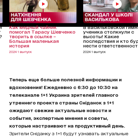
и
Как медный чайник
В Васильковской гимн
т
помогал Тарасу Шевченко
ученика столкнули с
?
творить в ссылке –
высоты! Какие
Большая маленькая
последствия и кто бу
история
нести ответственност
2024 1 выпуск
2024 1 выпуск
Теперь еще больше полезной информации и
вдохновения! Ежедневно с 6:30 до 10:30 на
телеканале 1+1 Украина зрителей главного
утреннего проекта страны Сніданок з 1+1
ожидают свежие актуальные новости и
события, экспертные мнения и советы,
которые настраивают на продуктивный день.
Зрители Сніданку з 1+1 будут узнавать актуальные