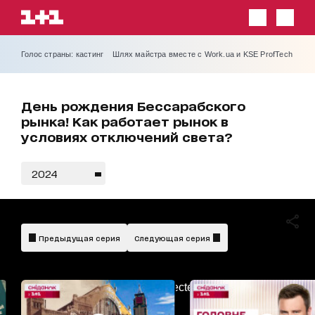
Голос страны: кастинг
Шлях майстра вместе с Work.ua и KSE ProfTech
День рождения Бессарабского
рынка! Как работает рынок в
условиях отключений света?
2024
Предыдущая серия
Следующая серия
AdBlockDetected!