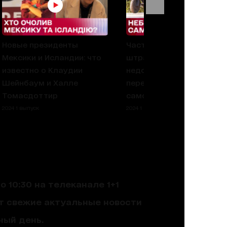
Новые президенты
Частые ДТП и большие
Мексики и Исландии: что
штрафы! Преимущества 
известно о Клаудии
недостатки
Шейнбаум и Халле
передвижения на
Томасдоттир
самокате
2024 1 выпуск
2024 1 выпуск
 10:30 на телеканале 1+1
ют свежие актуальные новости
ный день.