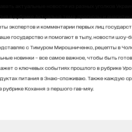
навать актуальные новости из разных уголков Украин
ня в рубрике Актуальна тема, прогнозы и аналитик
ты экспертов и комментарии первых лиц государст
аше государство и помогают в тылу, новости шоу-б
едставляє с Тимуром Мирошниченко, рецепты в Чолов
ные новинки – все самое важное, чтобы быть гото
ажет о ключевых событиях прошлого в рубрике Уроки 
дуктах питания в Знаю-споживаю. Также каждую ср
 рубрике Кохання з першого гав-мяу.