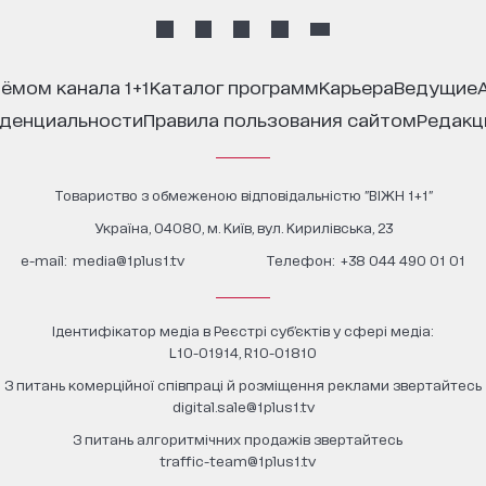
иёмом канала 1+1
каталог программ
карьера
ведущие
иденциальности
правила пользования сайтом
редак
Товариство з обмеженою відповідальністю "ВІЖН 1+1"
Україна, 04080, м. Київ, вул. Кирилівська, 23
е-mail:
media@1plus1.tv
Телефон:
+38 044 490 01 01
Ідентифікатор медіа в Реєстрі суб’єктів у сфері медіа:
L10-01914, R10-01810
З питань комерційної співпраці й розміщення реклами звертайтесь
digital.sale@1plus1.tv
З питань алгоритмічних продажів звертайтесь
traffic-team@1plus1.tv