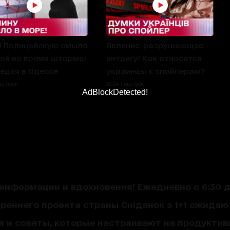
 Полицейскую смыло
Явление, разрушающее
ой во время шторма!
интригу! Как относятся
едия в Одессе
украинцы к спойлерам?
 выпуск
2024 1 выпуск
AdBlockDetected!
нформации и вдохновения! Ежедневно с 6:30 до
треннего проекта страны Сніданок з 1+1 ожида
я и советы, которые настраивают на продуктив