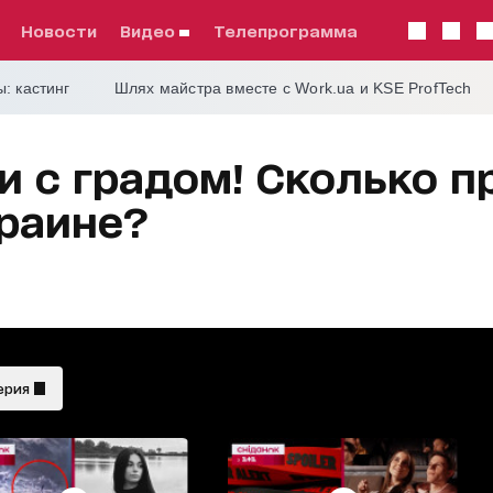
Новости
видео
телепрограмма
: кастинг
Шлях майстра вместе с Work.ua и KSE ProfTech
 с градом! Сколько п
краине?
ерия