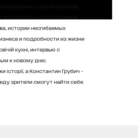
ы в рубрике Головне на ранок,
а, основательные объяснения
ва, истории несгибаемых
изнеса и подробности из жизни
ічій кухні, интервью с
вым к новому дню.
історії, а Константин Грубич -
еду зрители смогут найти себе