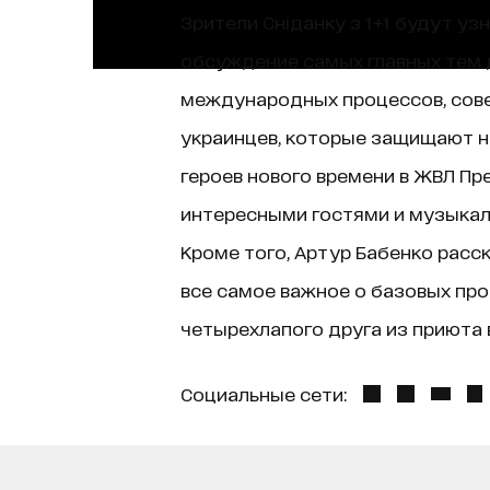
Зрители Сніданку з 1+1 будут уз
обсуждение самых главных тем д
международных процессов, сове
украинцев, которые защищают н
героев нового времени в ЖВЛ Пр
интересными гостями и музыкаль
Кроме того, Артур Бабенко расск
все самое важное о базовых про
четырехлапого друга из приюта в
Социальные сети: