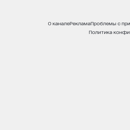
о канале
реклама
проблемы с пр
политика конф