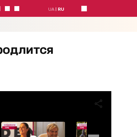
UA
RU
родлится