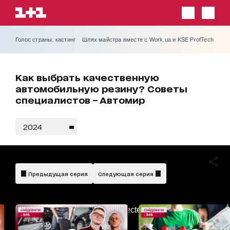
Голос страны: кастинг
Шлях майстра вместе с Work.ua и KSE ProfTech
Как выбрать качественную
автомобильную резину? Советы
специалистов – Автомир
2024
Предыдущая серия
Следующая серия
AdBlockDetected!