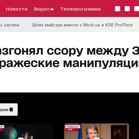
Новости
видео
телепрограмма
: кастинг
Шлях майстра вместе с Work.ua и KSE ProfTech
азгонял ссору между 
ражеские манипуляции
ерия