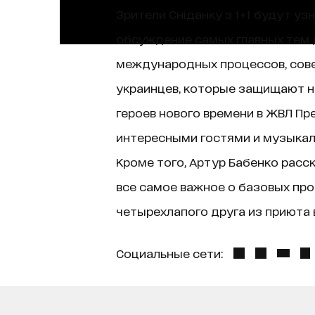
Зрители Сніданку з 1+1 будут уз
обсуждение самых главных тем д
международных процессов, сове
украинцев, которые защищают н
героев нового времени в ЖВЛ Пр
интересными гостями и музыкаль
Кроме того, Артур Бабенко расск
все самое важное о базовых про
четырехлапого друга из приюта в
Социальные сети: