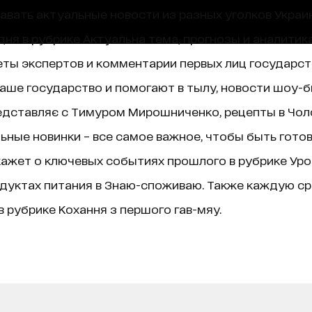
навать актуальные новости из разных уголков Украин
ня в рубрике Актуальна тема, прогнозы и аналитик
ты экспертов и комментарии первых лиц государст
аше государство и помогают в тылу, новости шоу-б
едставляє с Тимуром Мирошниченко, рецепты в Чолов
ные новинки – все самое важное, чтобы быть гото
ажет о ключевых событиях прошлого в рубрике Уроки 
дуктах питания в Знаю-споживаю. Также каждую ср
 рубрике Кохання з першого гав-мяу.