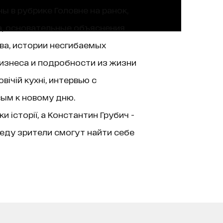
ы в рубрике Головне на ранок,
а, основательные объяснения
ва, истории несгибаемых
изнеса и подробности из жизни
ічій кухні, интервью с
вым к новому дню.
історії, а Константин Грубич -
еду зрители смогут найти себе