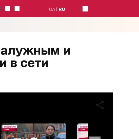
UA
RU
Залужным и
 в сети