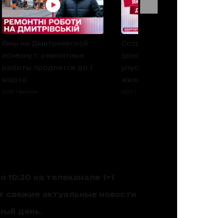
Ямы на Дмитриевской
Острая потребность в
исчезнут: ремонтные
донорской крови: не
работы продлятся до 1
упустите шанс спасти
марта
жизнь
2024 1 выпуск
2024 1 выпуск
 10:30 на телеканале 1+1
ют свежие актуальные новости
ный день.