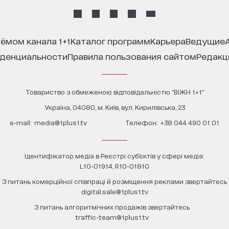
иёмом канала 1+1
каталог программ
карьера
ведущие
иденциальности
правила пользования сайтом
редак
Товариство з обмеженою відповідальністю "ВІЖН 1+1"
Україна, 04080, м. Київ, вул. Кирилівська, 23
е-mail:
media@1plus1.tv
Телефон:
+38 044 490 01 01
Ідентифікатор медіа в Реєстрі суб’єктів у сфері медіа:
L10-01914, R10-01810
З питань комерційної співпраці й розміщення реклами звертайтесь
digital.sale@1plus1.tv
З питань алгоритмічних продажів звертайтесь
traffic-team@1plus1.tv