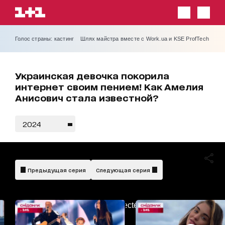
Голос страны: кастинг
Шлях майстра вместе с Work.ua и KSE ProfTech
Украинская девочка покорила
интернет своим пением! Как Амелия
Анисович стала известной?
2024
Предыдущая серия
Следующая серия
AdBlockDetected!