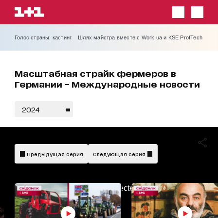
Голос страны: кастинг
Шлях майстра вместе с Work.ua и KSE ProfTech
Масштабная страйк фермеров в
Германии – Международные новости
2024
Предыдущая серия
Следующая серия
AdBlockDetected!