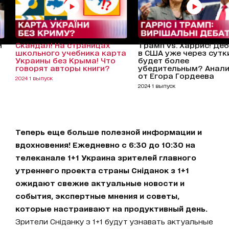
и
Скандал! На страницах
Трамп vs. Харрис! Де
школьного учебника карта
в США уже через сутки
Украины без Крыма! Что
будет более
говорят авторы книги?
убедительным? Анал
от Егора Гордеева
2024 1 выпуск
2024 1 выпуск
Теперь еще больше полезной информации и
вдохновения! Ежедневно с 6:30 до 10:30 на
телеканале 1+1 Украина зрителей главного
утреннего проекта страны Сніданок з 1+1
ожидают свежие актуальные новости и
события, экспертные мнения и советы,
которые настраивают на продуктивный день.
Зрители Сніданку з 1+1 будут узнавать актуальные