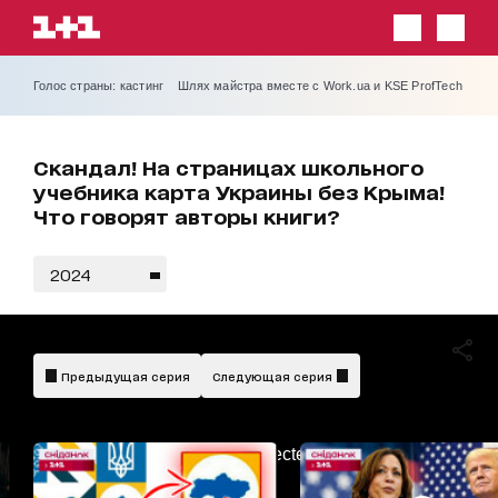
Голос страны: кастинг
Шлях майстра вместе с Work.ua и KSE ProfTech
Скандал! На страницах школьного
учебника карта Украины без Крыма!
Что говорят авторы книги?
2024
Предыдущая серия
Следующая серия
AdBlockDetected!