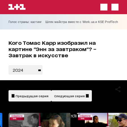
Голос страны: кастинг
Шлях майстра вместе с Work.ua и KSE ProfTech
Кого Томас Карр изобразил на
картине "Энн за завтраком"? –
Завтрак в искусстве
2024
Предыдущая серия
Следующая серия
AdBlockDetected!