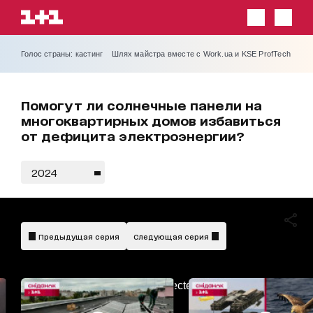
Голос страны: кастинг
Шлях майстра вместе с Work.ua и KSE ProfTech
Помогут ли солнечные панели на
многоквартирных домов избавиться
от дефицита электроэнергии?
2024
Предыдущая серия
Следующая серия
AdBlockDetected!